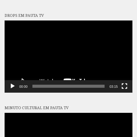
DROPS EM PAUTA TV
Tocador
de
vídeo
00:00
03:15
MINUTO CULTURAL EM PAUTA TV
Tocador
de
vídeo