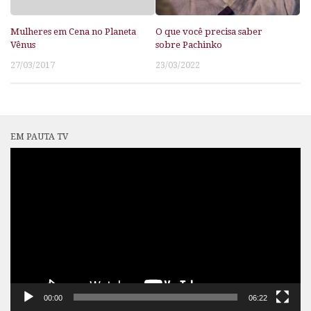
Mulheres em Cena no Planeta
O que você precisa saber
Vênus
sobre Pachinko
27/03/2017
23/03/2022
EM PAUTA TV
Tocador
de
vídeo
00:00
06:22