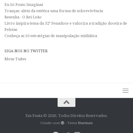
Eu Só Posso Imaginar
Tranças: além da estética uma forma de sobrevivência
Resenha - O Rei Leão
Livro inspira tema da 32ª Fenadoce e valoriza a tradição doceira de
Pelotas
Conheça as 10 estratégias de manipulação midiática
SIGA-NOS NO TWITTER
Meus Tuítes
Em Pauta © 2026. Todos Direitos Reservados.
Criado com
- Tema
Hueman