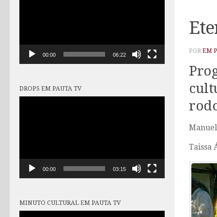
vídeo
Ete
POR
EM 
00:00
06:22
Prog
cult
DROPS EM PAUTA TV
Tocador
rodo
de
vídeo
Manuela
Taissa 
00:00
03:15
MINUTO CULTURAL EM PAUTA TV
Tocador