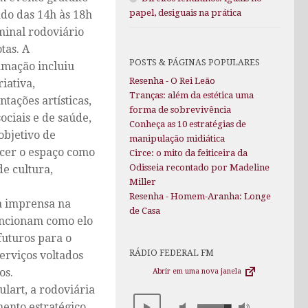
papel, desiguais na prática
ado das 14h às 18h
minal rodoviário
tas. A
POSTS & PÁGINAS POPULARES
mação incluiu
Resenha - O Rei Leão
riativa,
Tranças: além da estética uma
tações artísticas,
forma de sobrevivência
ociais e de saúde,
Conheça as 10 estratégias de
objetivo de
manipulação midiática
ecer o espaço como
Circe: o mito da feiticeira da
Odisseia recontado por Madeline
de cultura,
Miller
Resenha - Homem-Aranha: Longe
da imprensa na
de Casa
funcionam como elo
futuros para o
RÁDIO FEDERAL FM
erviços voltados
os.
Abrir em uma nova janela
lart, a rodoviária
ento estratégico.