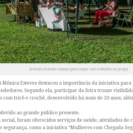
Artesãs tiveram espaço para expor seu trabalho na praça
ã Mônica Esteves destacou a importância da iniciativa par
dedores. Segundo ela, participar da feira trouxe visibilid
o com tricô e crochê, desenvolvido há mais de 20 anos, alé
devido ao grande público presente.
 social, foram oferecidos serviços de saúde, atividades de 
e segurança, como a iniciativa “Mulheres com Chegada Seg