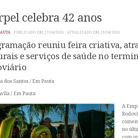
rpel celebra 42 anos
PAUTA
· PUBLICADO EM
27/04/2026
· ATUALIZADO EM
29/04/2026
ramação reuniu feira criativa, atr
urais e serviços de saúde no termi
viário
 dos Santos / Em Pauta
Ávila / Em Pauta
A Empr
Rodovi
comemo
no últ
com um