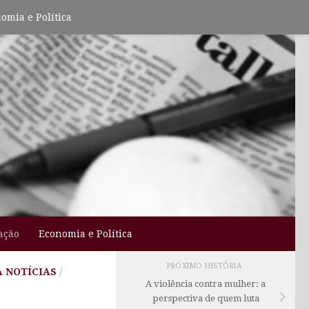
omia e Política
ação
Economia e Política
PRÓXIMO HISTÓRIA
 NOTÍCIAS
/
A violência contra mulher: a
perspectiva de quem luta