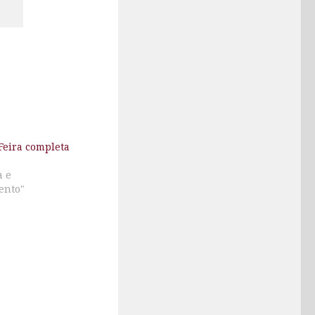
Feira completa
a e
ento"