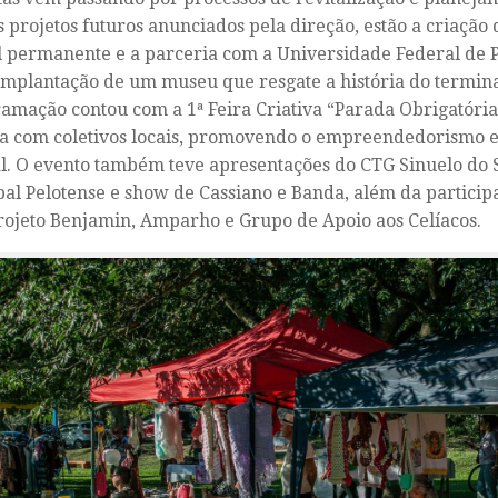
s projetos futuros anunciados pela direção, estão a criação
l permanente e a parceria com a Universidade Federal de P
implantação de um museu que resgate a história do termina
amação contou com a 1ª Feira Criativa “Parada Obrigatóri
a com coletivos locais, promovendo o empreendedorismo 
l. O evento também teve apresentações do CTG Sinuelo do S
al Pelotense e show de Cassiano e Banda, além da particip
ojeto Benjamin, Amparho e Grupo de Apoio aos Celíacos.