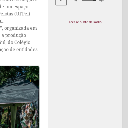
 de um espaço
elotas (UFPel)
l.
Acesse o site da Rádio
a”, organizada em
e a produção
ul, do Colégio
ação de entidades