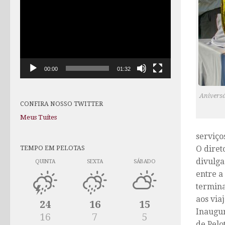
de
vídeo
00:00
01:32
Aniversá
CONFIRA NOSSO TWITTER
Meus Tuítes
serviço
TEMPO EM PELOTAS
O diret
divulga
QUINTA
SEXTA
SÁBADO
entre a
termina
aos via
24
16
15
Inaugur
16
7
5
de Pelo