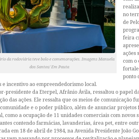
realiz
no ter
de Pelo
progra
feira c
apresen
ações s
rio da rodoviária teve bolo e comemorações. Imagens Manuela
com o 
dos Santos/ Em Pauta
fortal
ponto 
s e incentivo ao empreendedorismo local.
or-presidente da Eterpel, Afrânio Ávila, ressaltou o papel 
ção das ações. Ele ressalta que os meios de comunicação 
 comunidade e o poder público, além de anunciar projetos 
l, como a ocupação de 11 unidades comerciais com novos s
jantes contendo farmácias, lavanderias, área pet, entre outr
ada em 18 de abril de 1984, na Avenida Presidente João Gou
tas vem passando por processos de revitalização e planejam