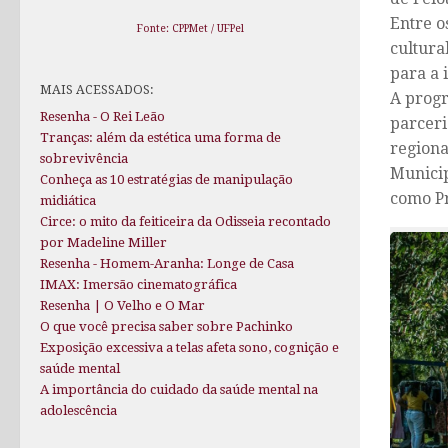
Entre o
Fonte: CPPMet / UFPel
cultura
para a 
MAIS ACESSADOS:
A progr
Resenha - O Rei Leão
parceri
Tranças: além da estética uma forma de
regiona
sobrevivência
Municip
Conheça as 10 estratégias de manipulação
como Pr
midiática
Circe: o mito da feiticeira da Odisseia recontado
por Madeline Miller
Resenha - Homem-Aranha: Longe de Casa
IMAX: Imersão cinematográfica
Resenha | O Velho e O Mar
O que você precisa saber sobre Pachinko
Exposição excessiva a telas afeta sono, cognição e
saúde mental
A importância do cuidado da saúde mental na
adolescência