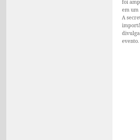
foi amp
em um a
A secre
importâ
divulga
evento.