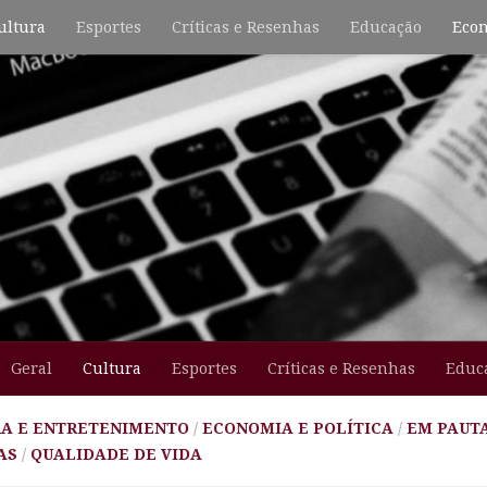
ultura
Esportes
Críticas e Resenhas
Educação
Econ
Geral
Cultura
Esportes
Críticas e Resenhas
Educ
A E ENTRETENIMENTO
/
ECONOMIA E POLÍTICA
/
EM PAUTA
AS
/
QUALIDADE DE VIDA