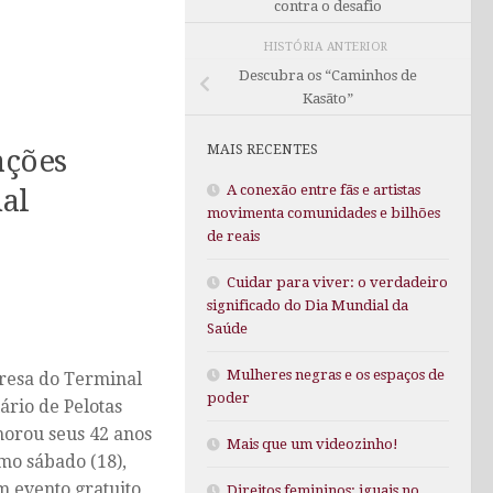
contra o desafio
HISTÓRIA ANTERIOR
Descubra os “Caminhos de
Kasãto”
MAIS RECENTES
ações
A conexão entre fãs e artistas
nal
movimenta comunidades e bilhões
de reais
Cuidar para viver: o verdadeiro
significado do Dia Mundial da
Saúde
Mulheres negras e os espaços de
esa do Terminal
poder
ário de Pelotas
rou seus 42 anos
Mais que um videozinho!
imo sábado (18),
 evento gratuito
Direitos femininos: iguais no