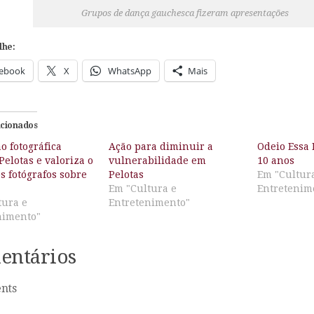
Grupos de dança gauchesca fizeram apresentações
lhe:
ebook
X
WhatsApp
Mais
acionados
o fotográfica
Ação para diminuir a
Odeio Essa 
Pelotas e valoriza o
vulnerabilidade em
10 anos
s fotógrafos sobre
Pelotas
Em "Cultur
Em "Cultura e
Entretenim
tura e
Entretenimento"
nimento"
entários
nts