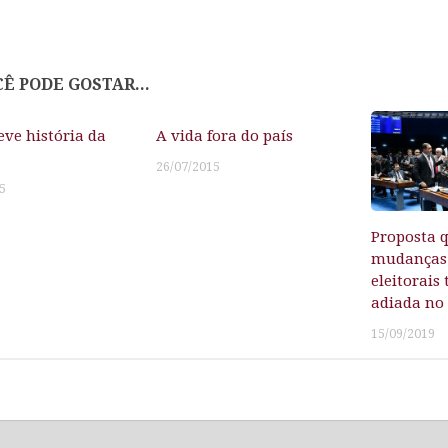
Ê PODE GOSTAR...
ve história da
A vida fora do país
26/07/2015
5
Proposta 
mudanças 
eleitorais
adiada no
15/09/2019