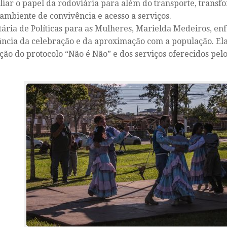
liar o papel da rodoviária para além do transporte, trans
mbiente de convivência e acesso a serviços.
tária de Políticas para as Mulheres, Marielda Medeiros, enf
ncia da celebração e da aproximação com a população. Ela
ção do protocolo “Não é Não” e dos serviços oferecidos pel