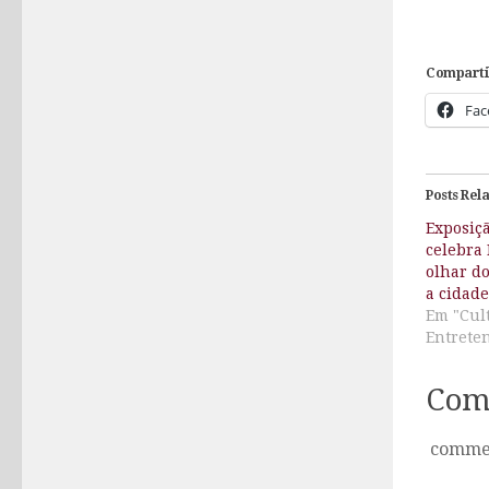
Comparti
Fac
Posts Rel
Exposiçã
celebra 
olhar do
a cidade
Em "Cul
Entrete
Com
comme