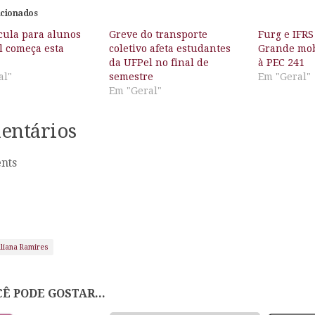
acionados
cula para alunos
Greve do transporte
Furg e IFR
l começa esta
coletivo afeta estudantes
Grande mob
da UFPel no final de
à PEC 241
al"
semestre
Em "Geral"
Em "Geral"
entários
nts
uliana Ramires
Ê PODE GOSTAR...