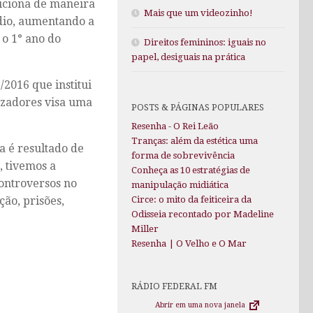
iciona de maneira
Mais que um videozinho!
dio, aumentando a
 o 1° ano do
Direitos femininos: iguais no
papel, desiguais na prática
2016 que institui
izadores visa uma
POSTS & PÁGINAS POPULARES
Resenha - O Rei Leão
Tranças: além da estética uma
 é resultado de
forma de sobrevivência
, tivemos a
Conheça as 10 estratégias de
controversos no
manipulação midiática
ção, prisões,
Circe: o mito da feiticeira da
Odisseia recontado por Madeline
Miller
Resenha | O Velho e O Mar
RÁDIO FEDERAL FM
Abrir em uma nova janela