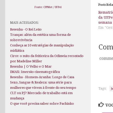
Posts Rel
Fonte: CPPMet / UFPel
Rematrí
da UFPe
semana
MAIS ACESSADOS:
Em "Ger
Resenha - O Rei Leão
Tranças: além da estética uma forma de
sobrevivência
Com
Conheça as 10 estratégias de manipulação
midiática
Circe: o mito da feiticeira da Odisseia recontado
comme
por Madeline Miller
Resenha | O Velho e O Mar
IMAX: Imersão cinematográfica
Resenha - Homem-Aranha: Longe de Casa
Sexo, Sangue & Realeza: uma série para
mulheres que vivem à frente do seu tempo
Tags:
J
CLT ou PJ? Mercado de trabalho está em
mudança
O que você precisa saber sobre Pachinko
VOC