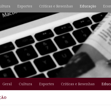
ultura
Esportes
Críticas e Resenhas
Educação
Econ
Geral
Cultura
Esportes
Críticas e Resenhas
Educ
ÇÃO