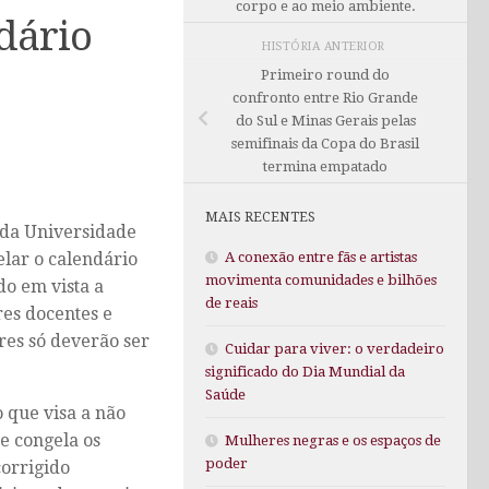
corpo e ao meio ambiente.
dário
HISTÓRIA ANTERIOR
Primeiro round do
confronto entre Rio Grande
do Sul e Minas Gerais pelas
semifinais da Copa do Brasil
termina empatado
MAIS RECENTES
 da Universidade
A conexão entre fãs e artistas
elar o calendário
movimenta comunidades e bilhões
do em vista a
de reais
res docentes e
res só deverão ser
Cuidar para viver: o verdadeiro
significado do Dia Mundial da
Saúde
 que visa a não
e congela os
Mulheres negras e os espaços de
poder
corrigido