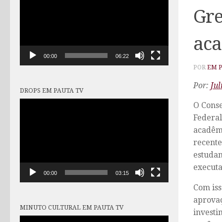
vídeo
Gre
aca
00:00
06:22
POR
EM 
Por:
Jul
DROPS EM PAUTA TV
Tocador
O Conse
de
Federal
vídeo
acadêmi
recente
estudan
executa
00:00
03:15
Com iss
aprovaç
MINUTO CULTURAL EM PAUTA TV
investi
Tocador