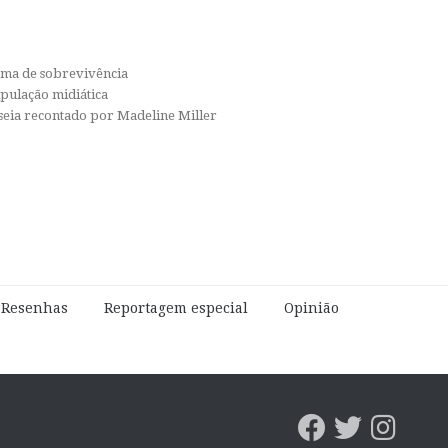
orma de sobrevivência
ipulação midiática
isseia recontado por Madeline Miller
e Resenhas
Reportagem especial
Opinião