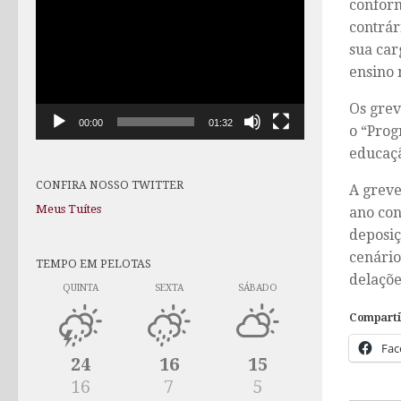
conform
de
contrár
vídeo
sua car
ensino 
Os grev
00:00
01:32
o “Prog
educaçã
CONFIRA NOSSO TWITTER
A greve
Meus Tuítes
ano con
deposiç
cenário
TEMPO EM PELOTAS
delaçõe
QUINTA
SEXTA
SÁBADO
Comparti
Fac
24
16
15
16
7
5