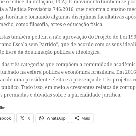
e o índice da inflação (IPCA). O movimento também se pos
ia a Medida Provisória 746/2016, que reforma o ensino mé
ga horária e tornando algumas disciplinas facultativas após
médio, como filosofia, artes e educação física.
istas também pedem a não aprovação do Projeto de Lei 193/
rama Escola sem Partido”, que de acordo com os seus ideal
o livre da doutrinação política e ideológica.
 das três categorias que compõem a comunidade acadêmica
turbado na esfera política e econômica brasileira. Em 2016
ão de uma presidente eleita e a presença de três projetos 
 público. Tudo isso, em meio a crescentes relatos de corrup
s premiadas e dúvidas sobre a parcialidade jurídica.
lhe:
ebook
X
WhatsApp
Mais