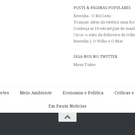
POSTS & PÁGINAS POPULARES
Resenha - O Rei Leão
Tranças: além da estética uma f
Conheça as 10 estratégias de man
Circe: o mito da feiticeira da Od
Resenha | O Velho e O Mar
SIGA-NOS NO TWITTER
Meus Tuítes
rtes
Meio Ambiente
Economia e Política
Críticas 
Em Pauta Notícias