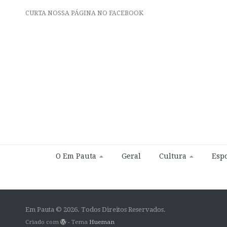
CURTA NOSSA PÁGINA NO FACEBOOK
O Em Pauta
Geral
Cultura
Espo
Em Pauta © 2026. Todos Direitos Reservados.
Criado com
- Tema
Hueman