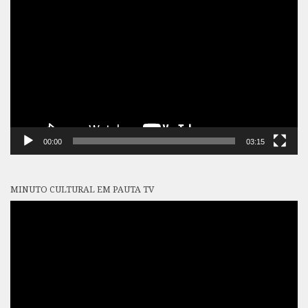
de
vídeo
00:00
03:15
MINUTO CULTURAL EM PAUTA TV
Tocador
de
vídeo