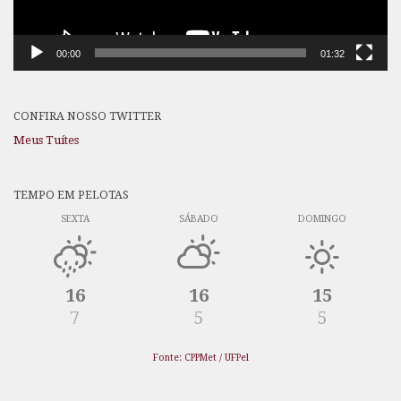
00:00
01:32
CONFIRA NOSSO TWITTER
Meus Tuítes
TEMPO EM PELOTAS
SEXTA
SÁBADO
DOMINGO
16
16
15
7
5
5
Fonte: CPPMet / UFPel