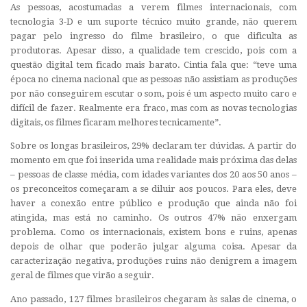
As pessoas, acostumadas a verem filmes internacionais, com
tecnologia 3-D e um suporte técnico muito grande, não querem
pagar pelo ingresso do filme brasileiro, o que dificulta as
produtoras. Apesar disso, a qualidade tem crescido, pois com a
questão digital tem ficado mais barato. Cintia fala que: “teve uma
época no cinema nacional que as pessoas não assistiam as produções
por não conseguirem escutar o som, pois é um aspecto muito caro e
difícil de fazer. Realmente era fraco, mas com as novas tecnologias
digitais, os filmes ficaram melhores tecnicamente”.
Sobre os longas brasileiros, 29% declaram ter dúvidas. A partir do
momento em que foi inserida uma realidade mais próxima das delas
– pessoas de classe média, com idades variantes dos 20 aos 50 anos –
os preconceitos começaram a se diluir aos poucos. Para eles, deve
haver a conexão entre público e produção que ainda não foi
atingida, mas está no caminho. Os outros 47% não enxergam
problema. Como os internacionais, existem bons e ruins, apenas
depois de olhar que poderão julgar alguma coisa. Apesar da
caracterização negativa, produções ruins não denigrem a imagem
geral de filmes que virão a seguir.
Ano passado, 127 filmes brasileiros chegaram às salas de cinema, o