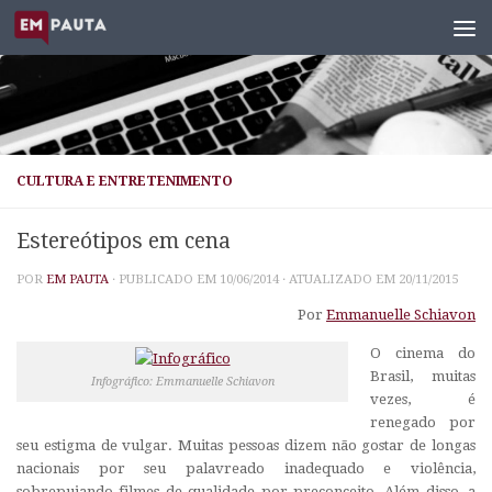
Skip to content
CULTURA E ENTRETENIMENTO
Estereótipos em cena
POR
EM PAUTA
· PUBLICADO EM
10/06/2014
· ATUALIZADO EM
20/11/2015
Por
Emmanuelle Schiavon
O cinema do
Brasil, muitas
Infográfico: Emmanuelle Schiavon
vezes, é
renegado por
seu estigma de vulgar. Muitas pessoas dizem não gostar de longas
nacionais por seu palavreado inadequado e violência,
sobrepujando filmes de qualidade por preconceito. Além disso, a