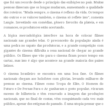
que foi um recorde desde o princípio das exibições no país. Muitas
pessoas disseram que os longas mudaram, aumentando a qualidade
dos roteiros. “Muda sempre, o cinema é reflexo da vida. Os tempos
são outros e os valores também, o cinema só reflete isso”, comenta
Langie. Investindo em comédias, gênero favorito da plateia, e em
romances, os produtores estão acertando.
A lógica mercadológica interfere na hora de colocar filmes
nacionais nas grandes telas. O preconceito da população ainda é
uma pedra no sapato das produtoras, e a grande competição com
gigantes do cinema dificulta a cena nacional de chegar ao grande
público. Os filmes que vão para o cinema ficam pouco tempo em
cartaz, mas isso é algo que acontece na grande maioria dos países
latinos.
O cinema brasileiro se encontra em uma boa fase. Os filmes
nacionais chegam aos holofotes com glórias, levando milhares de
pessoas ao cinema. Filmes como Tropa de Elite, O Homem do
Futuro e De Pernas Para o Ar ganharam o gosto popular, viraram
sucesso de bilheteria e têm renovado a imagem das produções
nacionais, que no final de contas, vêm conquistando cada vez mais
público, apesar dos estigmas do passado. É uma utopia pensar que o