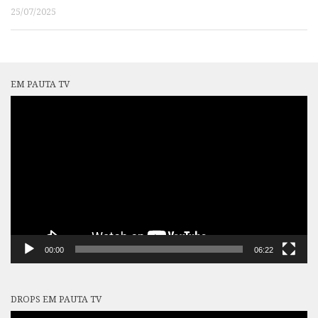
25/07/2025
EM PAUTA TV
Tocador
de
vídeo
00:00
06:22
DROPS EM PAUTA TV
Tocador