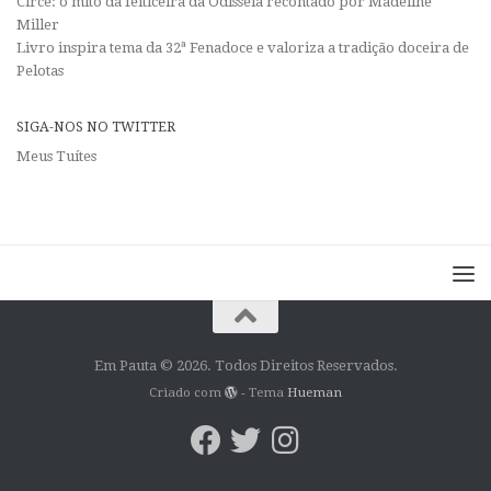
Circe: o mito da feiticeira da Odisseia recontado por Madeline
Miller
Livro inspira tema da 32ª Fenadoce e valoriza a tradição doceira de
Pelotas
SIGA-NOS NO TWITTER
Meus Tuítes
Em Pauta © 2026. Todos Direitos Reservados.
Criado com
- Tema
Hueman