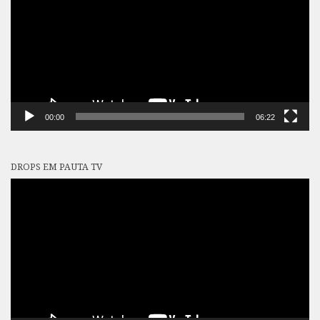
00:00
06:22
DROPS EM PAUTA TV
Tocador
de
vídeo