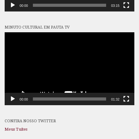
00:00
03:15
MINUTO CULTURAL EM PAUTA TV
Tocador
de
vídeo
00:00
01:32
CONFIRA NOSSO TWITTER
Meus Tuítes