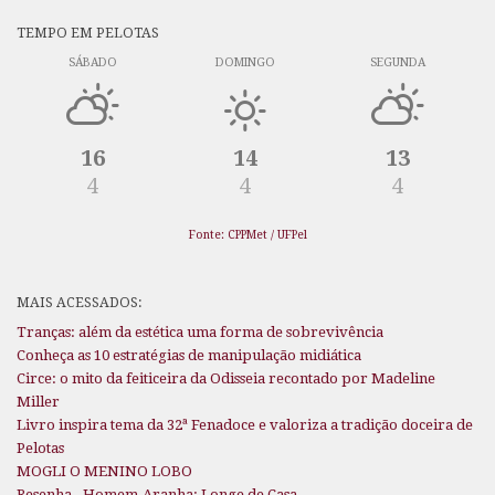
TEMPO EM PELOTAS
SÁBADO
DOMINGO
SEGUNDA
16
14
13
4
4
4
Fonte: CPPMet / UFPel
MAIS ACESSADOS:
Tranças: além da estética uma forma de sobrevivência
Conheça as 10 estratégias de manipulação midiática
Circe: o mito da feiticeira da Odisseia recontado por Madeline
Miller
Livro inspira tema da 32ª Fenadoce e valoriza a tradição doceira de
Pelotas
MOGLI O MENINO LOBO
Resenha - Homem-Aranha: Longe de Casa