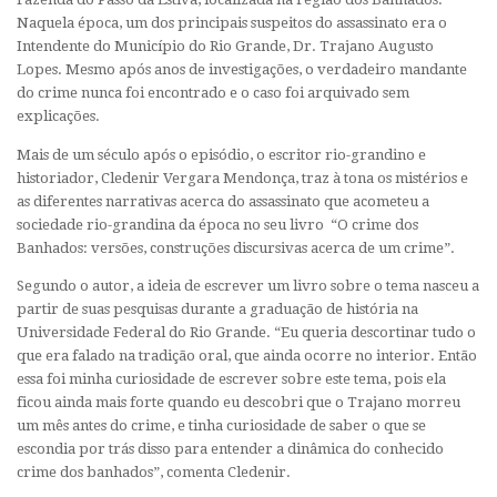
Naquela época, um dos principais suspeitos do assassinato era o
Intendente do Município do Rio Grande, Dr. Trajano Augusto
Lopes. Mesmo após anos de investigações, o verdadeiro mandante
do crime nunca foi encontrado e o caso foi arquivado sem
explicações.
Mais de um século após o episódio, o escritor rio-grandino e
historiador, Cledenir Vergara Mendonça, traz à tona os mistérios e
as diferentes narrativas acerca do assassinato que acometeu a
sociedade rio-grandina da época no seu livro
“O crime dos
Banhados: versões, construções discursivas acerca de um crime”.
Segundo o autor, a ideia de escrever um livro sobre o tema nasceu a
partir de suas pesquisas durante a graduação de história na
Universidade Federal do Rio Grande.
“Eu queria descortinar tudo o
que era falado na tradição oral, que ainda ocorre no interior. Então
essa foi minha curiosidade de escrever sobre este tema, pois ela
ficou ainda mais forte quando eu descobri que o Trajano morreu
um mês antes do crime, e tinha curiosidade de saber o que se
escondia por trás disso para entender a dinâmica do conhecido
crime dos banhados”, comenta Cledenir.