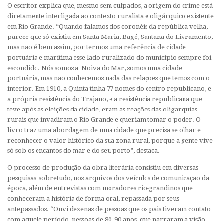
O escritor explica que, mesmo sem culpados, a origem do crime está
diretamente interligada ao contexto ruralista e oligárquico existente
em Rio Grande. “Quando falamos dos coronéis da república velha,
parece que só existiu em Santa Maria, Bagé, Santana do Livramento,
mas não é bem assim, por termos uma referência de cidade
portuária e marítima esse lado ruralizado do município sempre foi
escondido. Nós somos a Noiva do Mar, somos uma cidade
portuária, mas não conhecemos nada das relações que temos com o
interior. Em 1910, a Quinta tinha 77 nomes do centro republicano, e
a própria resistência do Trajano, e a resistência republicana que
teve após as eleições da cidade, eram as reações das oligarquias
rurais que invadiram o Rio Grande e queriam tomar o poder. O
livro traz uma abordagem de uma cidade que precisa se olhar e
reconhecer o valor histórico da sua zona rural, porque a gente vive
só sob os encantos do mar e do seu porto”, destaca.
O processo de produção da obra literária consistiu em diversas
pesquisas, sobretudo, nos arquivos dos veículos de comunicação da
época, além de entrevistas com moradores rio-grandinos que
conheceram a história de forma oral, repassada por seus
antepassados. “Ouvi dezenas de pessoas que os pais tiveram contato
com aquele período, pessoas de 80, 90 anos, que narraram a visão