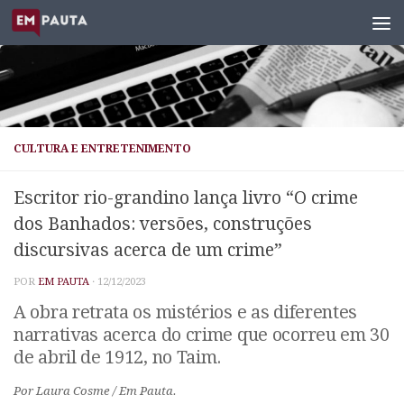
Skip to content
CULTURA E ENTRETENIMENTO
Escritor rio-grandino lança livro “O crime
dos Banhados: versões, construções
discursivas acerca de um crime”
POR
EM PAUTA
·
12/12/2023
A obra retrata os mistérios e as diferentes
narrativas acerca do crime que ocorreu em 30
de abril de 1912, no Taim.
Por Laura Cosme / Em Pauta.