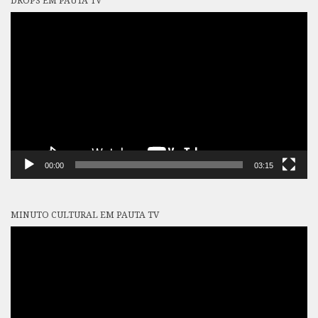
DROPS EM PAUTA TV
Tocador
de
vídeo
00:00
03:15
MINUTO CULTURAL EM PAUTA TV
Tocador
de
vídeo