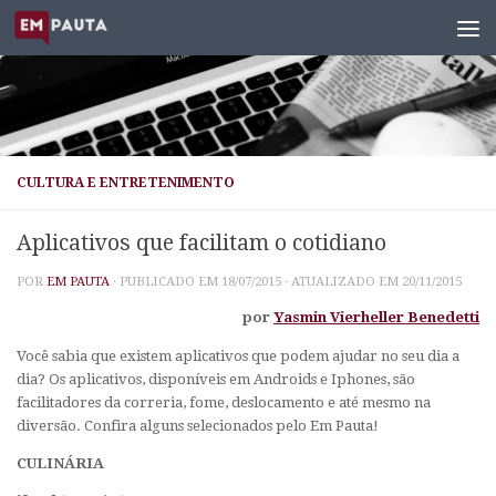
Skip to content
CULTURA E ENTRETENIMENTO
Aplicativos que facilitam o cotidiano
POR
EM PAUTA
· PUBLICADO EM
18/07/2015
· ATUALIZADO EM
20/11/2015
por
Yasmin Vierheller Benedetti
Você sabia que existem aplicativos que podem ajudar no seu dia a
dia? Os aplicativos, disponíveis em Androids e Iphones, são
facilitadores da correria, fome, deslocamento e até mesmo na
diversão. Confira alguns selecionados pelo
Em Pauta
!
CULINÁRIA