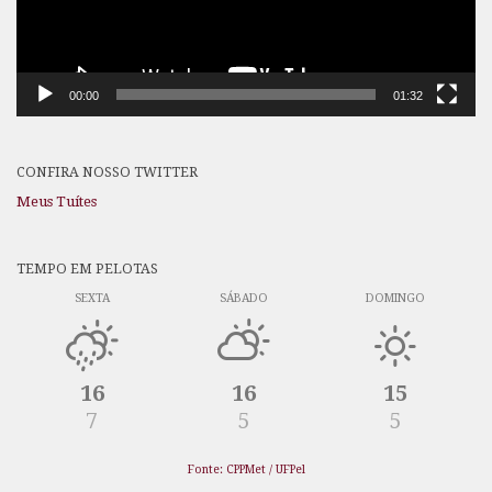
00:00
01:32
CONFIRA NOSSO TWITTER
Meus Tuítes
TEMPO EM PELOTAS
SEXTA
SÁBADO
DOMINGO
16
16
15
7
5
5
Fonte: CPPMet / UFPel