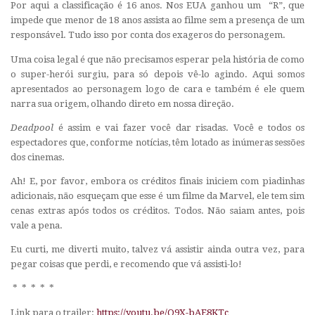
Por aqui a classificação é 16 anos. Nos EUA ganhou um “R”, que
impede que menor de 18 anos assista ao filme sem a presença de um
responsável. Tudo isso por conta dos exageros do personagem.
Uma coisa legal é que não precisamos esperar pela história de como
o super-herói surgiu, para só depois vê-lo agindo. Aqui somos
apresentados ao personagem logo de cara e também é ele quem
narra sua origem, olhando direto em nossa direção.
Deadpool
é assim e vai fazer você dar risadas. Você e todos os
espectadores que, conforme notícias, têm lotado as inúmeras sessões
dos cinemas.
Ah! E, por favor, embora os créditos finais iniciem com piadinhas
adicionais, não esqueçam que esse é um filme da Marvel, ele tem sim
cenas extras após todos os créditos. Todos. Não saiam antes, pois
vale a pena.
Eu curti, me diverti muito, talvez vá assistir ainda outra vez, para
pegar coisas que perdi, e recomendo que vá assisti-lo!
* * * * *
Link para o trailer:
https://youtu.be/Q9X-bAE8KTc