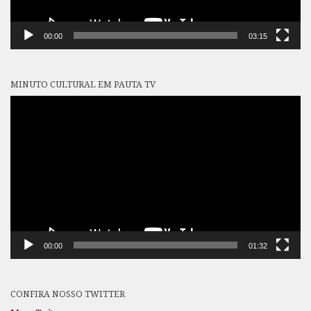
00:00
03:15
MINUTO CULTURAL EM PAUTA TV
Tocador
de
vídeo
00:00
01:32
CONFIRA NOSSO TWITTER