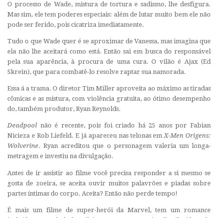
O processo de Wade, mistura de tortura e sadismo, lhe desfigura.
Mas sim, ele tem poderes especiais: além de lutar muito bem ele não
pode ser ferido, pois cicatriza imediatamente.
Tudo o que Wade quer é se aproximar de Vanessa, mas imagina que
ela não lhe aceitará como está. Então sai em busca do responsável
pela sua aparência, à procura de uma cura. O vilão é Ajax (Ed
Skrein), que para combatê-lo resolve raptar sua namorada.
Essa á a trama. O diretor Tim Miller aproveita ao máximo as tiradas
cômicas e as mistura, com violência gratuita, ao ótimo desempenho
do, também produtor, Ryan Reynolds.
Deadpool
não é recente, pois foi criado há 25 anos por Fabian
Nicieza e Rob Liefeld. E já apareceu nas telonas em
X-Men Origens:
Wolverine
. Ryan acreditou que o personagem valeria um longa-
metragem e investiu na divulgação.
Antes de ir assistir ao filme você precisa responder a si mesmo se
gosta de zoeira, se aceita ouvir muitos palavrões e piadas sobre
partes íntimas do corpo. Aceita? Então não perde tempo!
É mais um filme de super-herói da Marvel, tem um romance