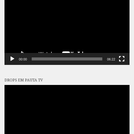
de
vídeo
00:00
06:22
DROPS EM PAUTA TV
Tocador
de
vídeo