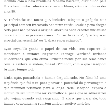
incluído com a bela brasileira Morena Baccarin, distribuído pela
Fox e tem muitas referências a outros filmes, além de músicas dos
anos 80.
As referências são tantas que, inclusive, atingem o próprio ator
principal com seu fracassado
Lanterna Verde
. E vale a pena chegar
cedo para não perder a original abertura onde créditos iniciais são
trocados por expressões como: “vilão britânico”, “participação
especial desnecessária” ou “babaca superestimado”.
Ryan Reynolds ganha o papel de sua vida, sem esquecer de
mencionar a mutante Negasonic Teenage Warhead (Brianna
Hildebrand), que está ótima. Principalmente por sua semelhança
com a cantora irlandesa, Sinéad O’Connor, com o que Deadpool
brinca o tempo todo.
Muita ação, pancadaria e humor despudorado. No filme há uma
sequência que foi teste para provar o potencial do personagem e
que terminou refilmada para o longa. Nela Deadpool explica o
motivo de seu uniforme ser vermelho: é para que os adversários
não vejam quando está sangrando. E claro que para ele, todo
inimigo com calça marrom tem um bom motivo também.