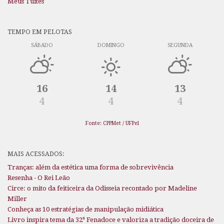
Meus Tuítes
TEMPO EM PELOTAS
SÁBADO
DOMINGO
SEGUNDA
16
14
13
4
4
4
Fonte: CPPMet / UFPel
MAIS ACESSADOS:
Tranças: além da estética uma forma de sobrevivência
Resenha - O Rei Leão
Circe: o mito da feiticeira da Odisseia recontado por Madeline
Miller
Conheça as 10 estratégias de manipulação midiática
Livro inspira tema da 32ª Fenadoce e valoriza a tradição doceira de