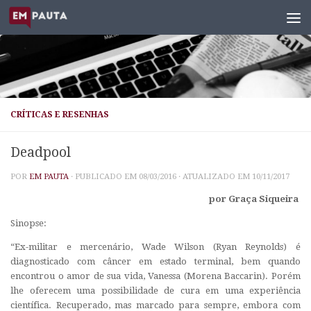
Skip to content
CRÍTICAS E RESENHAS
Deadpool
POR
EM PAUTA
· PUBLICADO EM
08/03/2016
· ATUALIZADO EM
10/11/2017
por Graça Siqueira
Sinopse:
“Ex-militar e mercenário, Wade Wilson (Ryan Reynolds) é
diagnosticado com câncer em estado terminal, bem quando
encontrou o amor de sua vida, Vanessa (Morena Baccarin). Porém
lhe oferecem uma possibilidade de cura em uma experiência
científica. Recuperado, mas marcado para sempre, embora com