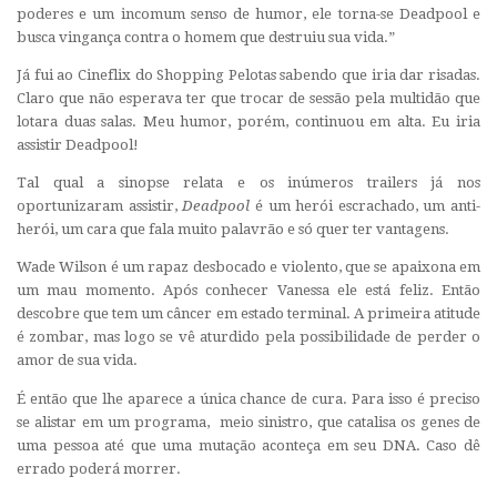
poderes e um incomum senso de humor, ele torna-se Deadpool e
busca vingança contra o homem que destruiu sua vida.”
Já fui ao Cineflix do Shopping Pelotas sabendo que iria dar risadas.
Claro que não esperava ter que trocar de sessão pela multidão que
lotara duas salas. Meu humor, porém, continuou em alta. Eu iria
assistir Deadpool!
Tal qual a sinopse relata e os inúmeros trailers já nos
oportunizaram assistir,
Deadpool
é um herói escrachado, um anti-
herói, um cara que fala muito palavrão e só quer ter vantagens.
Wade Wilson é um rapaz desbocado e violento, que se apaixona em
um mau momento. Após conhecer Vanessa ele está feliz. Então
descobre que tem um câncer em estado terminal. A primeira atitude
é zombar, mas logo se vê aturdido pela possibilidade de perder o
amor de sua vida.
É então que lhe aparece a única chance de cura. Para isso é preciso
se alistar em um programa, meio sinistro, que catalisa os genes de
uma pessoa até que uma mutação aconteça em seu DNA. Caso dê
errado poderá morrer.