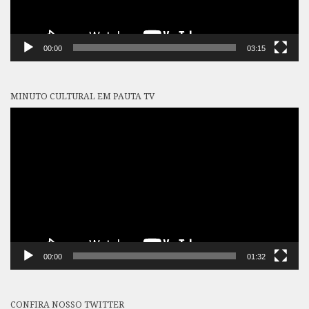
00:00
03:15
MINUTO CULTURAL EM PAUTA TV
Tocador
de
vídeo
00:00
01:32
CONFIRA NOSSO TWITTER