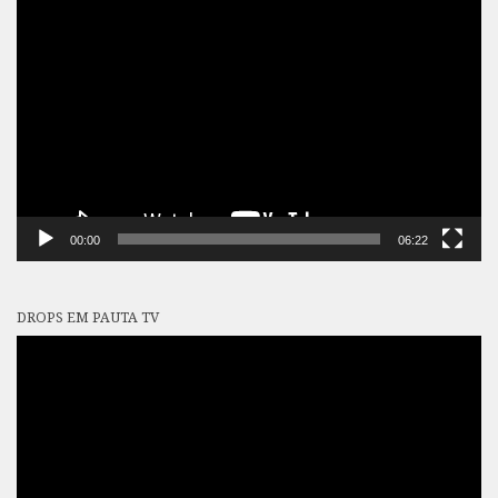
Tocador
de
vídeo
00:00
06:22
DROPS EM PAUTA TV
Tocador
de
vídeo