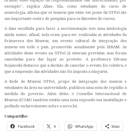
tirando esses espaços da responsabilidade das universidades, por
exemplo”, explica Aline. Ela, como estudante do curso de
museologia, afirma que os museus que estão em posse da UFPel são
um importante centro de pesquisa para os discentes do cursos.
A data escolhida para fazer a movimentação tem uma simbologia
ainda maior, afinal, nela eram para ser realizadas as atividades da
Primavera dos Museus, um evento cultural de integração dos
museus em todo o país, promovido anualmente pela IBRAM. As
atividades desse evento na UFPel já estavam previstas, mas foram
canceladas para dar lugar ao protesto. A professora Silvana
Bojanoski
destacou que a decisão de cancelar o evento foi coletiva, e
que a suspensão das atividades não foi imposta a ninguém.
A Rede de Museus UFPel, grupo de integração dos museus e
estudantes da área na universidade, publicou uma nota de repúdio à
medida do governo. Além deles, o Conselho Internacional de
Museus (ICOM) também emitiu uma nota expondo sua insatisfação e
pedindo esclarecimento sobre a nova lei.
Compartilhe:
Facebook
X
WhatsApp
Mais