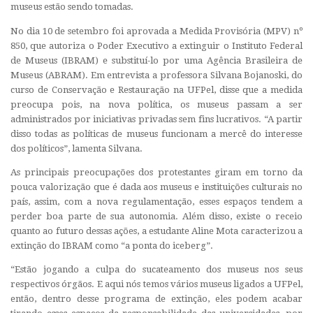
museus estão sendo tomadas.
No dia 10 de setembro foi aprovada a Medida Provisória (MPV) nº
850, que autoriza o
Poder Executivo a extinguir o Instituto Federal
de Museus (IBRAM) e substituí-lo por uma Agência Brasileira de
Museus (ABRAM). Em entrevista a professora Silvana Bojanoski, do
curso de Conservação e Restauração na UFPel, disse que a medida
preocupa pois, na nova política, os museus passam a ser
administrados por iniciativas privadas sem fins lucrativos. “A partir
disso todas as políticas de museus funcionam a mercê do interesse
dos políticos”, lamenta Silvana.
As principais preocupações dos protestantes giram em torno da
pouca valorização que é dada aos museus e instituições culturais no
país, assim, com a nova regulamentação, esses espaços tendem a
perder boa parte de sua autonomia. Além disso, existe o receio
quanto ao futuro dessas ações, a estudante Aline Mota caracterizou a
extinção do IBRAM como “a ponta do iceberg”.
“Estão jogando a culpa do sucateamento dos museus nos seus
respectivos órgãos. E aqui nós temos vários museus ligados a UFPel,
então, dentro desse programa de extinção, eles podem acabar