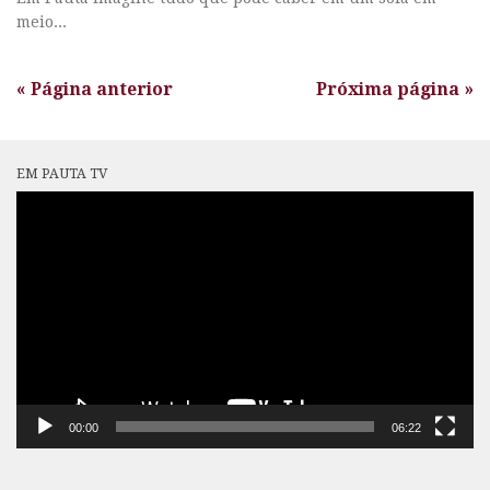
meio...
« Página anterior
Próxima página »
EM PAUTA TV
Tocador
de
vídeo
00:00
06:22