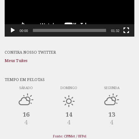
00:00
01:32
CONFIRA NOSSO TWITTER
Meus Tuítes
TEMPO EM PELOTAS
SÁBADO
DOMINGO
SEGUNDA
16
14
13
4
4
4
Fonte: CPPMet / UFPel