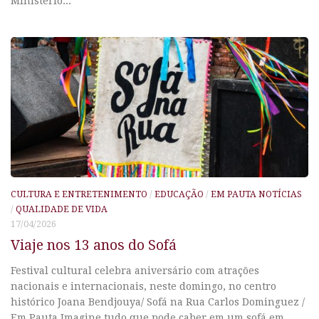
Ministério...
CULTURA E ENTRETENIMENTO
/
EDUCAÇÃO
/
EM PAUTA NOTÍCIAS
/
QUALIDADE DE VIDA
17/04/2026
Viaje nos 13 anos do Sofá
Festival cultural celebra aniversário com atrações
nacionais e internacionais, neste domingo, no centro
histórico Joana Bendjouya/ Sofá na Rua Carlos Dominguez /
Em Pauta Imagine tudo que pode caber em um sofá em