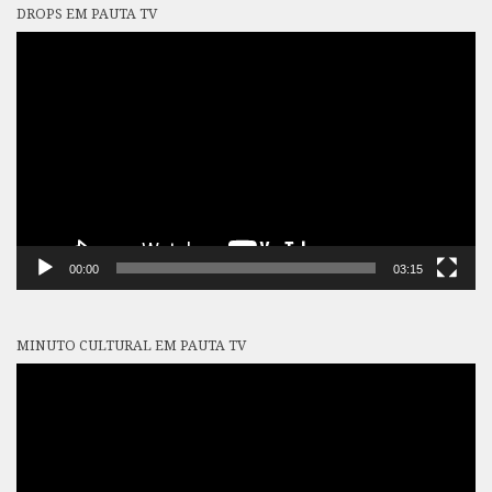
DROPS EM PAUTA TV
Tocador
de
vídeo
00:00
03:15
MINUTO CULTURAL EM PAUTA TV
Tocador
de
vídeo