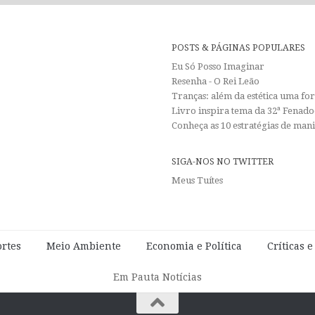
POSTS & PÁGINAS POPULARES
Eu Só Posso Imaginar
Resenha - O Rei Leão
Tranças: além da estética uma f
Livro inspira tema da 32ª Fenadoc
Conheça as 10 estratégias de man
SIGA-NOS NO TWITTER
Meus Tuítes
rtes
Meio Ambiente
Economia e Política
Críticas 
Em Pauta Notícias