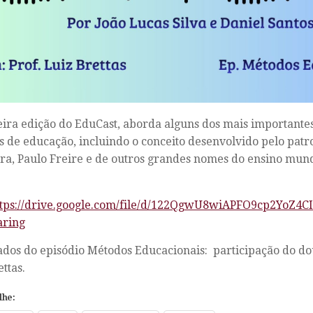
ira edição do EduCast, aborda alguns dos mais importante
 de educação, incluindo o conceito desenvolvido pelo pat
ira, Paulo Freire e de outros grandes nomes do ensino mund
ttps://drive.google.com/file/d/122QgwU8wiAPFO9cp2YoZ4C
aring
dos do episódio Métodos Educacionais: participação do do
ttas.
lhe: