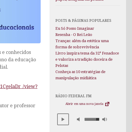
POSTS & PÁGINAS POPULARES
Eu Só Posso Imaginar
Resenha - O Rei Leão
Tranças: além da estética uma
forma de sobrevivência
s e conhecidos
Livro inspira tema da 32ª Fenadoce
rono da educação
e valoriza a tradição doceira de
Pelotas
ial.
Conheça as 10 estratégias de
manipulação midiática
I1CgelaDr_/view?
RÁDIO FEDERAL FM
Abrir em uma nova janela
utor e professor