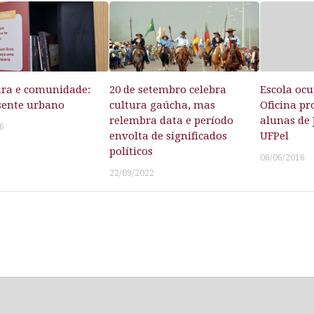
ura e comunidade:
20 de setembro celebra
Escola oc
sente urbano
cultura gaúcha, mas
Oficina p
relembra data e período
alunas de
6
envolta de significados
UFPel
políticos
06/06/2016
22/09/2022