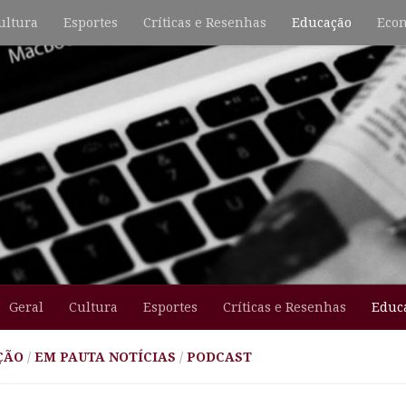
ultura
Esportes
Críticas e Resenhas
Educação
Econ
Geral
Cultura
Esportes
Críticas e Resenhas
Educ
ÇÃO
/
EM PAUTA NOTÍCIAS
/
PODCAST