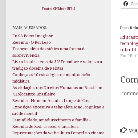
Fac
Fonte: CPPMet / UFPel
MAIS ACESSADOS:
Posts Rel
Eu Só Posso Imaginar
Educast:
Resenha - O Rei Leão
tecnolo
Tranças: além da estética uma forma de
infantil
sobrevivência
Em "Em 
Livro inspira tema da 32ª Fenadoce e valoriza a
tradição doceira de Pelotas
Conheça as 10 estratégias de manipulação
Com
midiática
As violações dos Direitos Humanos no Brasil em
comme
“Holocausto Brasileiro”
Resenha - Homem-Aranha: Longe de Casa
Exposição excessiva a telas afeta sono, cognição e
saúde mental
Feminilidade, amadurecimento e família -
Resenha de Red: crescer é uma fera
VOC
Representações da webcultura Femcel no cinema