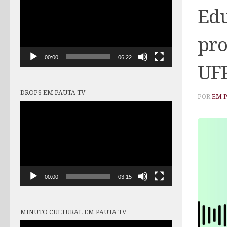
vídeo
Edu
pro
00:00
06:22
UFP
DROPS EM PAUTA TV
POR
EM 
Tocador
de
vídeo
00:00
03:15
MINUTO CULTURAL EM PAUTA TV
Tocador