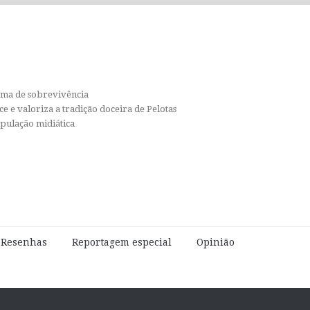
orma de sobrevivência
e e valoriza a tradição doceira de Pelotas
ipulação midiática
e Resenhas
Reportagem especial
Opinião