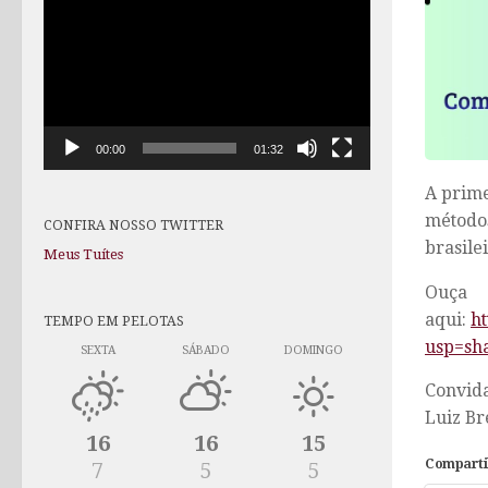
de
vídeo
00:00
01:32
A prime
métodos
CONFIRA NOSSO TWITTER
brasile
Meus Tuítes
Ouça
aqui:
h
TEMPO EM PELOTAS
usp=sh
SEXTA
SÁBADO
DOMINGO
Convida
Luiz Bre
16
16
15
Comparti
7
5
5