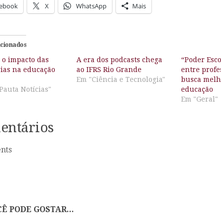
ebook
X
WhatsApp
Mais
acionados
 o impacto das
A era dos podcasts chega
“Poder Esco
gias na educação
ao IFRS Rio Grande
entre profe
Em "Ciência e Tecnologia"
busca melh
Pauta Notícias"
educação
Em "Geral"
entários
nts
Ê PODE GOSTAR...