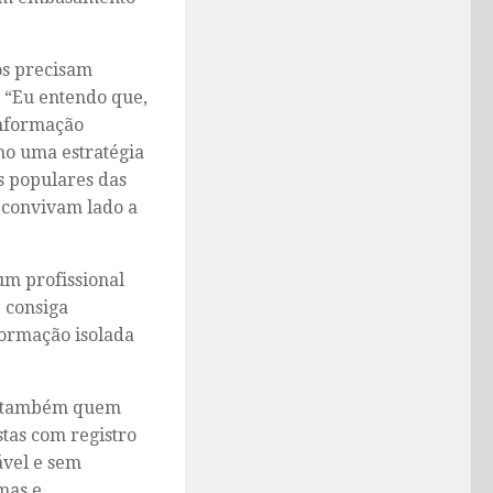
os precisam
 “Eu entendo que,
informação
mo uma estratégia
s populares das
s convivam lado a
um profissional
e consiga
formação isolada
ar também quem
tas com registro
ável e sem
mas e