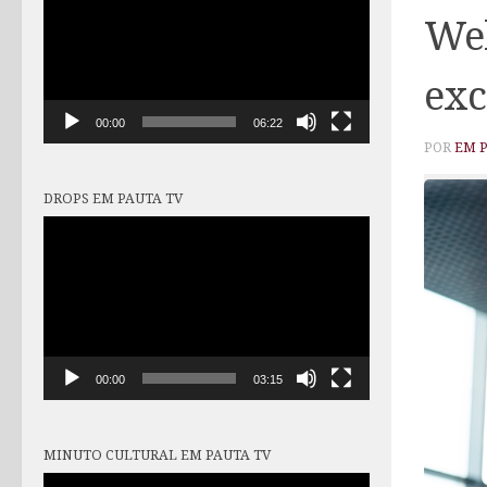
vídeo
Wel
exc
00:00
06:22
POR
EM 
DROPS EM PAUTA TV
Tocador
de
vídeo
00:00
03:15
MINUTO CULTURAL EM PAUTA TV
Tocador