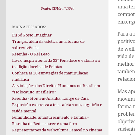
uma ten
Fonte: CPPMet / UFPel
comport
enxerga
MAIS ACESSADOS:
Para a 
Eu Só Posso Imaginar
positiv
Tranças: além da estética uma forma de
sobrevivência
de well
Resenha - O Rei Leão
vida de
Livro inspira tema da 32ª Fenadoce e valoriza a
melhor 
tradição doceira de Pelotas
também 
Conheça as 10 estratégias de manipulação
relacio
midiática
As violações dos Direitos Humanos no Brasil em
Mas apo
“Holocausto Brasileiro”
movimen
Resenha - Homem-Aranha: Longe de Casa
Exposição excessiva a telas afeta sono, cognição e
forma m
saúde mental
problem
Feminilidade, amadurecimento e família -
objetiv
Resenha de Red: crescer é uma fera
sustent
Representações da webcultura Femcel no cinema