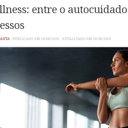
lness: entre o autocuidado
essos
PAUTA
· PUBLICADO EM
16/06/2026
· ATUALIZADO EM
16/06/2026