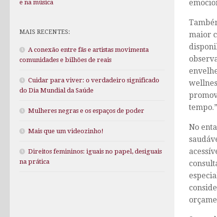
emocio
e na música
Também
MAIS RECENTES:
maior c
disponi
A conexão entre fãs e artistas movimenta
observa
comunidades e bilhões de reais
envelhe
Cuidar para viver: o verdadeiro significado
wellnes
do Dia Mundial da Saúde
promova
tempo.”
Mulheres negras e os espaços de poder
No enta
Mais que um videozinho!
saudáve
acessív
Direitos femininos: iguais no papel, desiguais
na prática
consult
especia
consid
orçamen