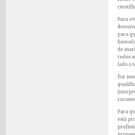
científ
Para ev
desenvo
para qu
baseada
de mark
redes s
lado o 
Por iss
qualifi
interpr
raramen
Para qu
está pr
profiss
promess