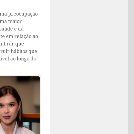
uma preocupação
 uma maior
saúde e da
nte em relação ao
lembrar que
truir hábitos que
ável ao longo do