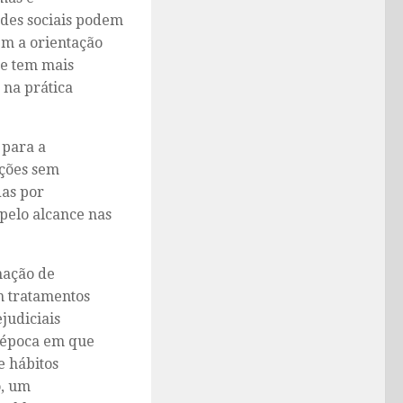
des sociais podem
em a orientação
ue tem mais
 na prática
 para a
ações sem
das por
pelo alcance nas
nação de
m tratamentos
judiciais
 época em que
e hábitos
o, um