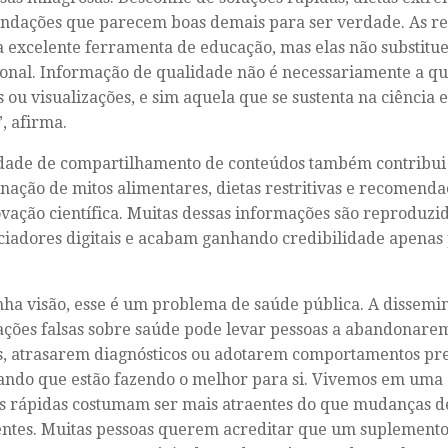
dações que parecem boas demais para ser verdade. As re
 excelente ferramenta de educação, mas elas não substitu
ional. Informação de qualidade não é necessariamente a q
s ou visualizações, e sim aquela que se sustenta na ciência e
”, afirma.
idade de compartilhamento de conteúdos também contribui
nação de mitos alimentares, dietas restritivas e recomend
ação científica. Muitas dessas informações são reproduzi
ciadores digitais e acabam ganhando credibilidade apenas 
ha visão, esse é um problema de saúde pública. A dissemi
ções falsas sobre saúde pode levar pessoas a abandonare
s, atrasarem diagnósticos ou adotarem comportamentos pre
ando que estão fazendo o melhor para si. Vivemos em uma
s rápidas costumam ser mais atraentes do que mudanças d
entes. Muitas pessoas querem acreditar que um suplement