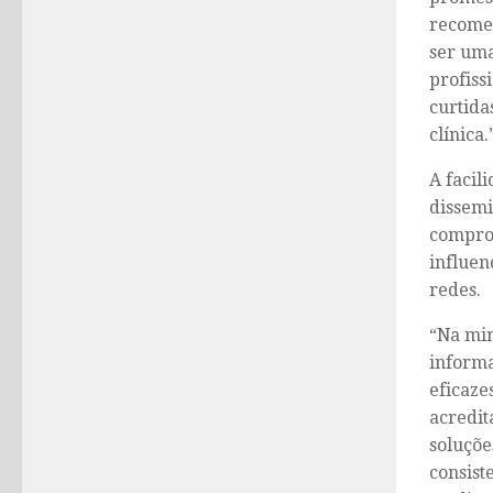
recomen
ser uma
profiss
curtida
clínica.
A facil
dissemi
comprov
influen
redes.
“Na min
informa
eficaze
acredit
soluçõe
consist