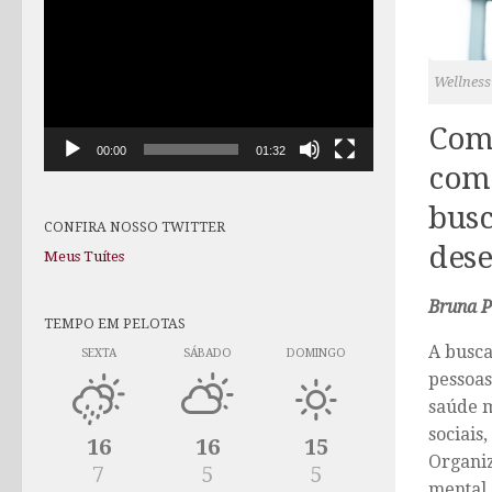
de
vídeo
Wellness 
Como
00:00
01:32
com 
busc
CONFIRA NOSSO TWITTER
dese
Meus Tuítes
Bruna P
TEMPO EM PELOTAS
A busca
SEXTA
SÁBADO
DOMINGO
pessoas
saúde m
sociai
16
16
15
Organi
7
5
5
mental 