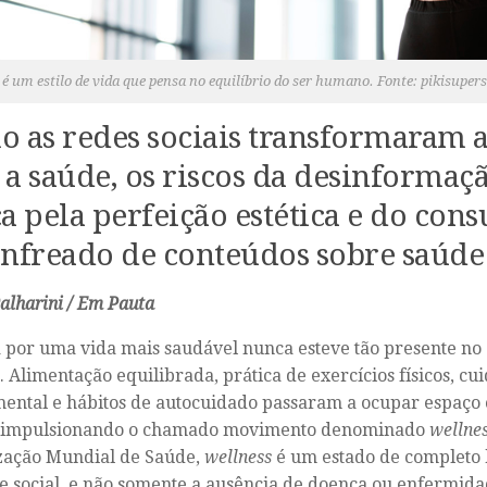
é um estilo de vida que pensa no equilíbrio do ser humano. Fonte: pikisuper
 as redes sociais transformaram a
a saúde, o
s riscos da desinformaçã
a pela perfeição estética e do con
nfreado de conteúdos sobre saúde 
alharini / Em Pauta
 por uma vida mais saudável nunca esteve tão presente no 
. Alimentação equilibrada, prática de exercícios físicos, c
ental e hábitos de autocuidado passaram a ocupar espaço 
s, impulsionando o chamado movimento denominado
wellne
zação Mundial de Saúde,
wellness
é um estado de completo b
e social, e não somente a ausência de doença ou enfermida