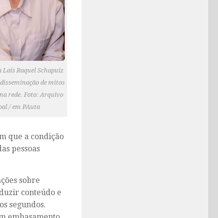
a Laís Raquel Schapuiz
 disseminação de mitos
na rede. Foto: Arquivo
oal / em PAuta
em que a condição
das pessoas
ações sobre
duzir conteúdo e
os segundos.
 sem embasamento