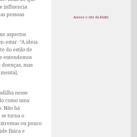
e influencia
as pessoas
Acesse o site da Rádio
uxe aspectos
-estar. “A ideia
e do estilo de
oje entendemos
e doenças, mas
 mental,
adilha nesse
zado como uma
o. Não há
se torna o
 extremas ou pouco
de física e