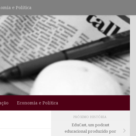
omia e Política
ação
Economia e Política
PRÓXIMO HISTÓRIA
EduCast, um podcast
educacional produzido por