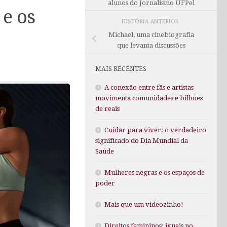
alunos do Jornalismo UFPel
 e os
HISTÓRIA ANTERIOR
Michael, uma cinebiografia
que levanta discussões
MAIS RECENTES
A conexão entre fãs e artistas
movimenta comunidades e bilhões
de reais
Cuidar para viver: o verdadeiro
significado do Dia Mundial da
Saúde
Mulheres negras e os espaços de
poder
Mais que um videozinho!
Direitos femininos: iguais no