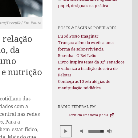
papel, desiguais na prática
star/Freepik / Em Pauta
POSTS & PÁGINAS POPULARES
 relação
Eu Só Posso Imaginar
Tranças: além da estética uma
o, da
forma de sobrevivência
Resenha - O Rei Leão
sumo
Livro inspira tema da 32ª Fenadoce
e valoriza a tradição doceira de
e nutrição
Pelotas
Conheça as 10 estratégias de
manipulação midiática
cotidiano das
uidados com a
RÁDIO FEDERAL FM
central nas redes
Abrir em uma nova janela
ss
, Para a
em-estar físico,
de. Mais do que