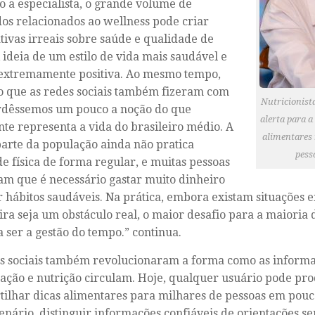
 a especialista, o grande volume de
os relacionados ao wellness pode criar
tivas irreais sobre saúde e qualidade de
A ideia de um estilo de vida mais saudável e
 extremamente positiva. Ao mesmo tempo,
o que as redes sociais também fizeram com
Nutricionist
rdêssemos um pouco a noção do que
alerta para a
te representa a vida do brasileiro médio. A
alimentares 
arte da população ainda não pratica
pess
de física de forma regular, e muitas pessoas
am que é necessário gastar muito dinheiro
r hábitos saudáveis. Na prática, embora existam situações 
ira seja um obstáculo real, o maior desafio para a maioria 
 ser a gestão do tempo.” continua.
s sociais também revolucionaram a forma como as inform
ação e nutrição circulam. Hoje, qualquer usuário pode pro
ilhar dicas alimentares para milhares de pessoas em pouc
enário, distinguir informações confiáveis de orientações