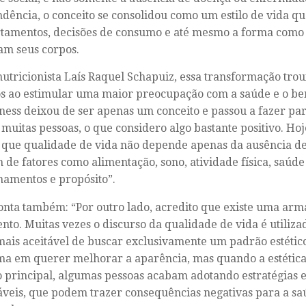
dência, o conceito se consolidou como um estilo de vida qu
amentos, decisões de consumo e até mesmo a forma como 
m seus corpos.
nutricionista Laís Raquel Schapuiz, essa transformação tro
os ao estimular uma maior preocupação com a saúde e o bem
ness deixou de ser apenas um conceito e passou a fazer part
 muitas pessoas, o que considero algo bastante positivo. H
que qualidade de vida não depende apenas da ausência d
de fatores como alimentação, sono, atividade física, saúde
namentos e propósito”.
nta também: “Por outro lado, acredito que existe uma arm
to. Muitas vezes o discurso da qualidade de vida é utili
ais aceitável de buscar exclusivamente um padrão estétic
a em querer melhorar a aparência, mas quando a estética 
o principal, algumas pessoas acabam adotando estratégias
áveis, que podem trazer consequências negativas para a saú