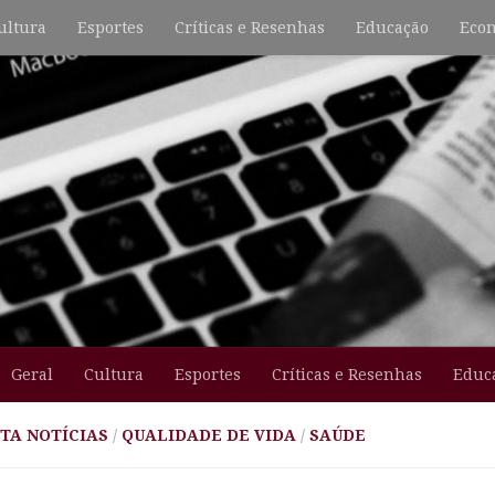
ultura
Esportes
Críticas e Resenhas
Educação
Econ
Geral
Cultura
Esportes
Críticas e Resenhas
Educ
TA NOTÍCIAS
/
QUALIDADE DE VIDA
/
SAÚDE