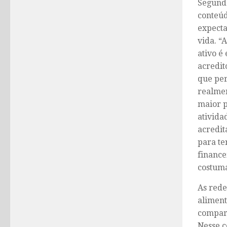
Segundo
conteúd
expecta
vida. “
ativo é
acredit
que pe
realmen
maior p
ativida
acredit
para te
finance
costuma
As rede
aliment
compart
Nesse c