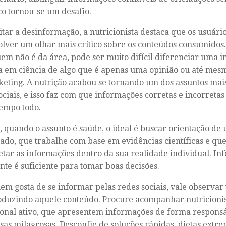
ico tornou-se um desafio.
itar a desinformação, a nutricionista destaca que os usuári
lver um olhar mais crítico sobre os conteúdos consumidos.
em não é da área, pode ser muito difícil diferenciar uma 
 em ciência de algo que é apenas uma opinião ou até mes
eting. A nutrição acabou se tornando um dos assuntos mai
ociais, e isso faz com que informações corretas e incorreta
tempo todo.
o, quando o assunto é saúde, o ideal é buscar orientação de 
cado, que trabalhe com base em evidências científicas e qu
etar as informações dentro da sua realidade individual. In
te é suficiente para tomar boas decisões.
em gosta de se informar pelas redes sociais, vale observ
oduzindo aquele conteúdo. Procure acompanhar nutricionis
ional ativo, que apresentem informações de forma respons
as milagrosas. Desconfie de soluções rápidas, dietas extre