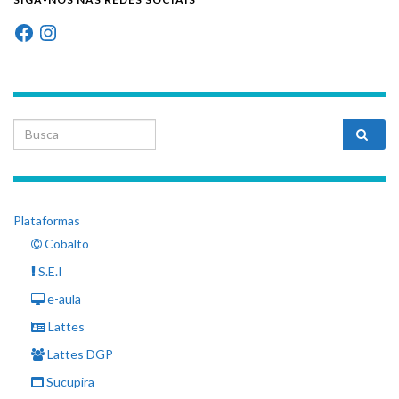
Facebook
Instagram
Search for:
Plataformas
Cobalto
S.E.I
e-aula
Lattes
Lattes DGP
Sucupira