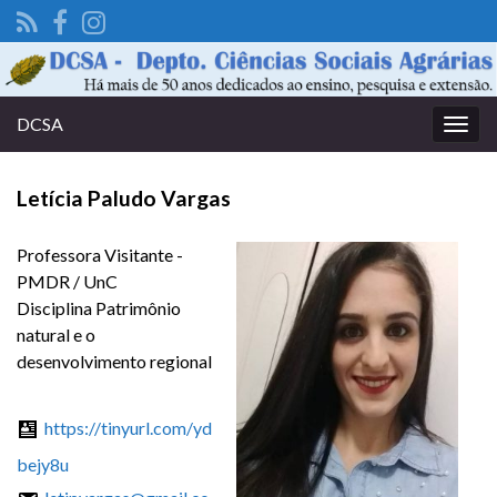
DCSA
Alter
nave
Letícia Paludo Vargas
Professora Visitante -
PMDR / UnC
Disciplina Patrimônio
natural e o
desenvolvimento regional
https://tinyurl.com/yd
bejy8u