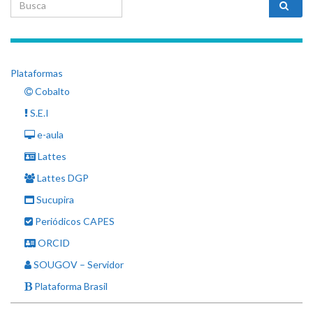
Search for:
Plataformas
Cobalto
S.E.I
e-aula
Lattes
Lattes DGP
Sucupira
Periódicos CAPES
ORCID
SOUGOV – Servidor
Plataforma Brasil