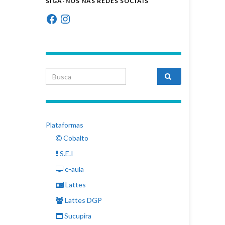
SIGA-NOS NAS REDES SOCIAIS
Facebook
Instagram
Search for:
Plataformas
Cobalto
S.E.I
e-aula
Lattes
Lattes DGP
Sucupira