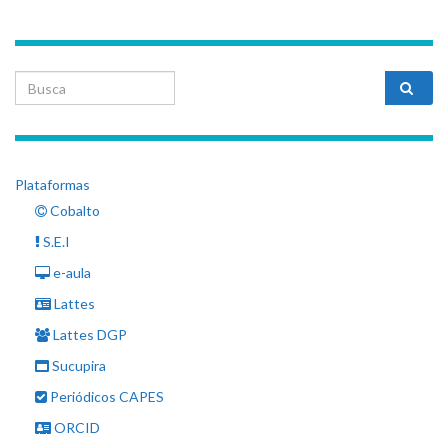
Search for:
Plataformas
Cobalto
S.E.I
e-aula
Lattes
Lattes DGP
Sucupira
Periódicos CAPES
ORCID