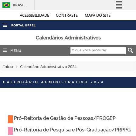
BRASIL
Simplifique!
ACESSIBILIDADE
CONTRASTE
MAPA DO SITE
Comunica BR
PORTAL UFPEL
Participe
ACESSO À INFORMAÇÃO
Calendários Administrativos
Acesso à informação
AUDITORIA
MENU
Legislação
COBALTO
Canais
Início
Calendário Administrativo 2024
CONCURSOS
EDITAIS
CALENDÁRIO ADMINISTRATIVO 2024
INTERNACIONAL
OUVIDORIA
PORTARIAS
Pró-Reitoria de Gestão de Pessoas/PROGEP
TELEFONES
Pró-Reitoria de Pesquisa e Pós-Graduação/PRPPG