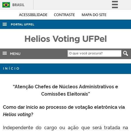
BRASIL
Simplifique!
ACESSIBILIDADE
CONTRASTE
MAPA DO SITE
Comunica BR
PORTAL UFPEL
Participe
ACESSO À INFORMAÇÃO
Helios Voting UFPel
Acesso à informação
AUDITORIA
Legislação
MENU
COBALTO
Canais
CONCURSOS
INÍCIO
EDITAIS
INTERNACIONAL
“Atenção Chefes de Núcleos Administrativos e
Comissões Eleitorais”
OUVIDORIA
PORTARIAS
Como dar início ao processo de votação eletrônica via
Helios voting
?
TELEFONES
Independente do cargo ou ação que será tratada na