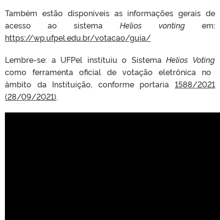
Também estão disponíveis as informações gerais de
acesso ao sistema
Helios vonting
em:
https://wp.ufpel.edu.br/votacao/guia/
Lembre-se: a UFPel instituiu o Sistema
Helios Voting
como ferramenta oficial de votação eletrônica no
âmbito da Instituição, conforme portaria
1588/2021
(28/09/2021)
.