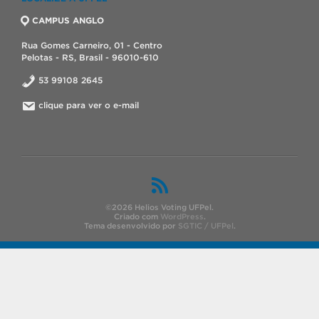
CAMPUS ANGLO
Rua Gomes Carneiro, 01 - Centro
Pelotas - RS, Brasil - 96010-610
53 99108 2645
clique para ver o e-mail
©2026 Helios Voting UFPel.
Criado com
WordPress
.
Tema desenvolvido por
SGTIC / UFPel
.