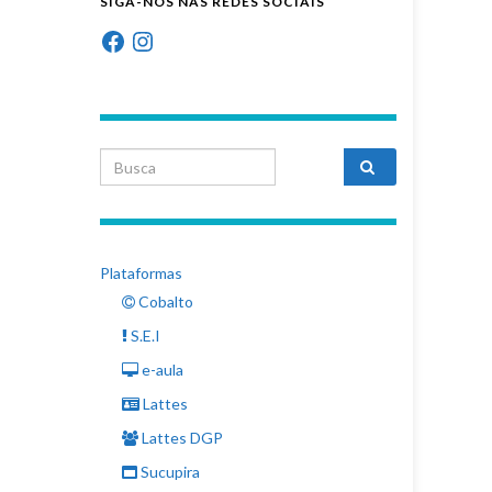
SIGA-NOS NAS REDES SOCIAIS
Facebook
Instagram
Search for:
Plataformas
Cobalto
S.E.I
e-aula
Lattes
Lattes DGP
Sucupira