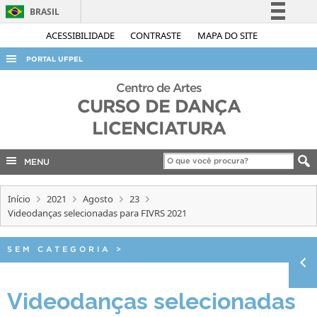
BRASIL
Simplifique!
ACESSIBILIDADE
CONTRASTE
MAPA DO SITE
Comunica BR
PORTAL UFPEL
Participe
ACESSO À INFORMAÇÃO
Centro de Artes
Acesso à informação
CURSO DE DANÇA
AUDITORIA
Legislação
LICENCIATURA
COBALTO
Canais
CONCURSOS
MENU
EDITAIS
Início
2021
Agosto
23
INTERNACIONAL
Videodanças selecionadas para FIVRS 2021
OUVIDORIA
SEM CATEGORIA
>
PORTARIAS
TELEFONES
Videodanças selecionadas