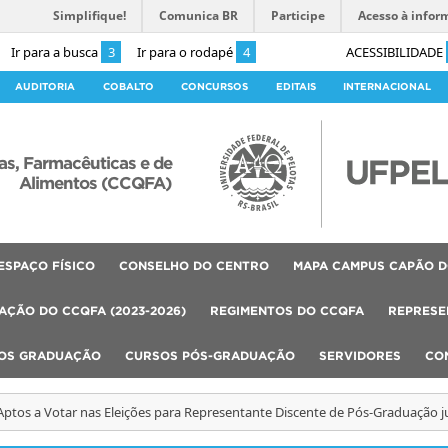
Simplifique!
Comunica BR
Participe
Acesso à infor
Ir para a busca
3
Ir para o rodapé
4
ACESSIBILIDADE
AUDITORIA
COBALTO
CONCURSOS
EDITAIS
INTERNACIONAL
as, Farmacêuticas e de
Alimentos (CCQFA)
ESPAÇO FÍSICO
CONSELHO DO CENTRO
MAPA CAMPUS CAPÃO D
AÇÃO DO CCQFA (2023-2026)
REGIMENTOS DO CCQFA
REPRESE
OS GRADUAÇÃO
CURSOS PÓS-GRADUAÇÃO
SERVIDORES
CO
 Aptos a Votar nas Eleições para Representante Discente de Pós-Graduação