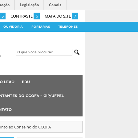
mação
Legislação
Canais
5
CONTRASTE
6
MAPA DO SITE
7
OUVIDORIA
PORTARIAS
TELEFONES
O LEÃO
PDU
NTANTES DO CCQFA – GIP/UFPEL
NTATO
 junto ao Conselho do CCQFA