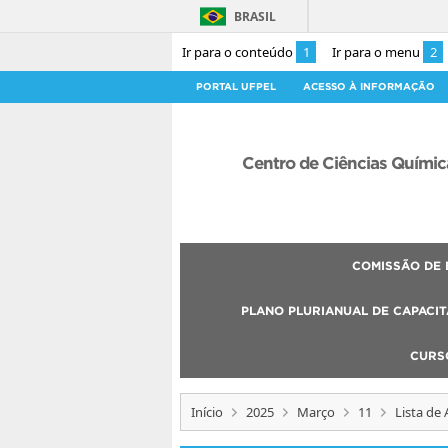
BRASIL
Ir para o conteúdo
1
Ir para o menu
2
PORTAL UFPEL
ACESSO À INFORMAÇÃO
Centro de Ciências Químic
COMISSÃO DE 
PLANO PLURIANUAL DE CAPACIT
CURS
Início
2025
Março
11
Lista de