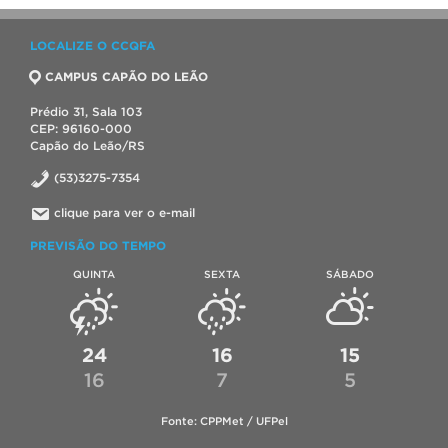
LOCALIZE O CCQFA
CAMPUS CAPÃO DO LEÃO
Prédio 31, Sala 103
CEP: 96160-000
Capão do Leão/RS
(53)3275-7354
clique para ver o e-mail
PREVISÃO DO TEMPO
QUINTA
SEXTA
SÁBADO
24
16
15
16
7
5
Fonte: CPPMet / UFPel