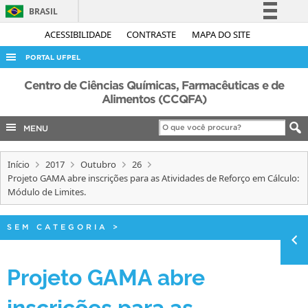
BRASIL
Simplifique!
ACESSIBILIDADE
CONTRASTE
MAPA DO SITE
Comunica BR
PORTAL UFPEL
Participe
ACESSO À INFORMAÇÃO
Centro de Ciências Químicas, Farmacêuticas e de
Acesso à informação
Alimentos (CCQFA)
AUDITORIA
Legislação
MENU
COBALTO
Canais
CONCURSOS
Início
2017
Outubro
26
EDITAIS
Projeto GAMA abre inscrições para as Atividades de Reforço em Cálculo:
Módulo de Limites.
INTERNACIONAL
OUVIDORIA
SEM CATEGORIA
>
PORTARIAS
Projeto GAMA abre
TELEFONES
inscrições para as