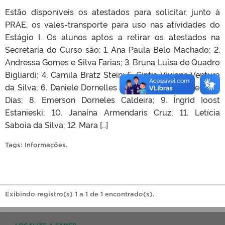
Estão disponíveis os atestados para solicitar, junto à
PRAE, os vales-transporte para uso nas atividades do
Estágio I. Os alunos aptos a retirar os atestados na
Secretaria do Curso são: 1. Ana Paula Belo Machado; 2.
Andressa Gomes e Silva Farias; 3. Bruna Luisa de Quadro
Bigliardi; 4. Camila Bratz Stein; 5. Cíntia Viviane Ventura
da Silva; 6. Daniele Dornelles Bender; 7. Débora Lee vaz
Dias; 8. Emerson Dorneles Caldeira; 9. Íngrid Ioost
Estanieski; 10. Janaína Armendaris Cruz; 11. Letícia
Saboia da Silva; 12. Mara […]
Tags:
Informações
.
Exibindo registro(s) 1 a 1 de 1 encontrado(s).