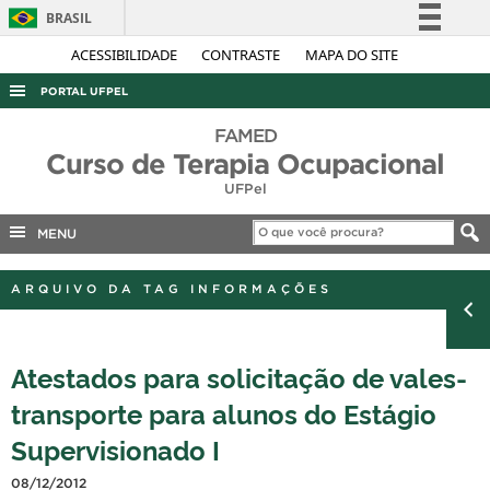
BRASIL
Simplifique!
ACESSIBILIDADE
CONTRASTE
MAPA DO SITE
Comunica BR
PORTAL UFPEL
Participe
ACESSO À INFORMAÇÃO
FAMED
Acesso à informação
Curso de Terapia Ocupacional
AUDITORIA
Legislação
UFPel
COBALTO
Canais
MENU
CONCURSOS
EDITAIS
ARQUIVO DA TAG INFORMAÇÕES
INTERNACIONAL
OUVIDORIA
Atestados para solicitação de vales-
PORTARIAS
transporte para alunos do Estágio
TELEFONES
Supervisionado I
08/12/2012