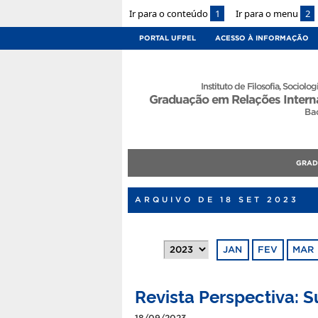
Ir para o conteúdo
1
Ir para o menu
2
PORTAL UFPEL
ACESSO À INFORMAÇÃO
Instituto de Filosofia, Sociologi
Graduação em Relações Intern
Ba
GRA
ARQUIVO DE 18 SET 2023
JAN
FEV
MAR
Revista Perspectiva: 
18/09/2023