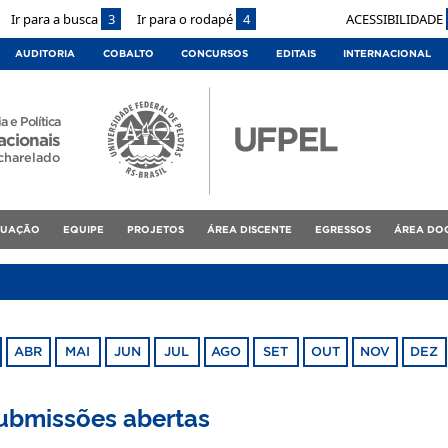
Ir para a busca
3
Ir para o rodapé
4
ACESSIBILIDADE
AUDITORIA
COBALTO
CONCURSOS
EDITAIS
INTERNACIONAL
a e Política
acionais
charelado
DUAÇÃO
EQUIPE
PROJETOS
ÁREA DISCENTE
EGRESSOS
ÁREA DO
ABR
MAI
JUN
JUL
AGO
SET
OUT
NOV
DEZ
Submissões abertas