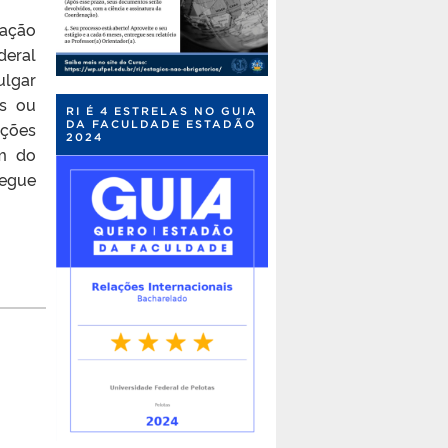
cação
deral
ulgar
os ou
RI É 4 ESTRELAS NO GUIA
DA FACULDADE ESTADÃO
ções
2024
im do
Segue