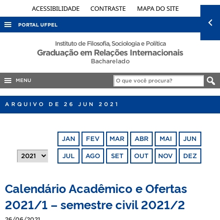
ACESSIBILIDADE
CONTRASTE
MAPA DO SITE
PORTAL UFPEL
ACESSO À INFORMAÇÃO
Instituto de Filosofia, Sociologia e Política
Graduação em Relações Internacionais
AUDITORIA
Bacharelado
COBALTO
MENU
CONCURSOS
ARQUIVO DE 26 JUN 2021
EDITAIS
INTERNACIONAL
JAN
FEV
MAR
ABR
MAI
JUN
OUVIDORIA
JUL
AGO
SET
OUT
NOV
DEZ
PORTARIAS
TELEFONES
Calendário Acadêmico e Ofertas
2021/1 – semestre civil 2021/2
26/06/2021