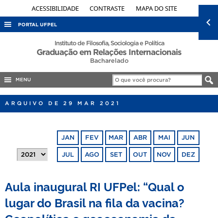
ACESSIBILIDADE
CONTRASTE
MAPA DO SITE
PORTAL UFPEL
ACESSO À INFORMAÇÃO
Instituto de Filosofia, Sociologia e Política
Graduação em Relações Internacionais
AUDITORIA
Bacharelado
COBALTO
MENU
CONCURSOS
ARQUIVO DE 29 MAR 2021
EDITAIS
INTERNACIONAL
JAN
FEV
MAR
ABR
MAI
JUN
OUVIDORIA
JUL
AGO
SET
OUT
NOV
DEZ
PORTARIAS
TELEFONES
Aula inaugural RI UFPel: “Qual o
lugar do Brasil na fila da vacina?