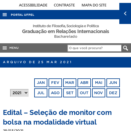
ACESSIBILIDADE
CONTRASTE
MAPA DO SITE
PORTAL UFPEL
ACESSO À INFORMAÇÃO
Instituto de Filosofia, Sociologia e Política
Graduação em Relações Internacionais
AUDITORIA
Bacharelado
COBALTO
MENU
CONCURSOS
ARQUIVO DE 25 MAR 2021
EDITAIS
INTERNACIONAL
JAN
FEV
MAR
ABR
MAI
JUN
OUVIDORIA
JUL
AGO
SET
OUT
NOV
DEZ
PORTARIAS
TELEFONES
Edital – Seleção de monitor com
bolsa na modalidade virtual
25/03/2021