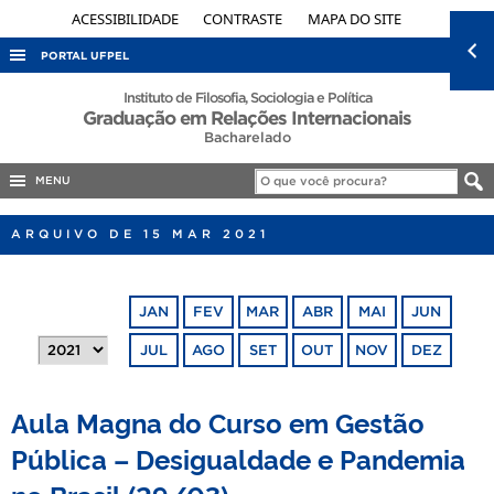
ACESSIBILIDADE
CONTRASTE
MAPA DO SITE
PORTAL UFPEL
ACESSO À INFORMAÇÃO
Instituto de Filosofia, Sociologia e Política
Graduação em Relações Internacionais
AUDITORIA
Bacharelado
COBALTO
MENU
CONCURSOS
ARQUIVO DE 15 MAR 2021
EDITAIS
INTERNACIONAL
JAN
FEV
MAR
ABR
MAI
JUN
OUVIDORIA
JUL
AGO
SET
OUT
NOV
DEZ
PORTARIAS
TELEFONES
Aula Magna do Curso em Gestão
Pública – Desigualdade e Pandemia