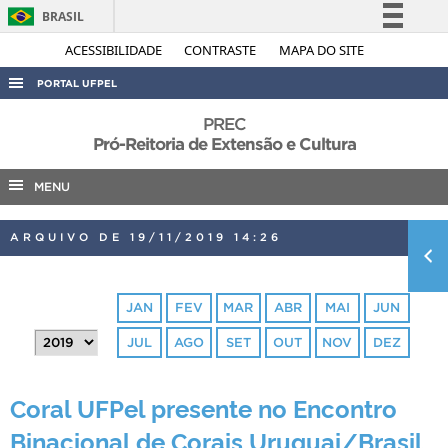
BRASIL
Simplifique!
ACESSIBILIDADE
CONTRASTE
MAPA DO SITE
Comunica BR
PORTAL UFPEL
Participe
ACESSO À INFORMAÇÃO
PREC
Acesso à informação
Pró-Reitoria de Extensão e Cultura
AUDITORIA
Legislação
MENU
COBALTO
Canais
CONCURSOS
ARQUIVO DE 19/11/2019 14:26
EDITAIS
INTERNACIONAL
JAN
FEV
MAR
ABR
MAI
JUN
OUVIDORIA
JUL
AGO
SET
OUT
NOV
DEZ
PORTARIAS
TELEFONES
Coral UFPel presente no Encontro
Binacional de Corais Uruguai/Brasil