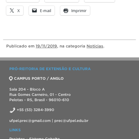
X
E-mail
Imprimir
Publicado
em
19/11/2019
, na categoria
Notícias
.
PRÓ-REITORIA DE EXTENSÃO E CULTURA
CAMPUS PORTO / ANGLO
Sala 204 - Bloco A
Rua Gomes Carneiro, 01 - Centro
Pelotas - RS, Brasil - 96010-610
+55 (53) 3284-3990
ufpel.prec@gmail.com | prec@ufpel.edu.br
LINKS
Projetos – Sistema Cobalto