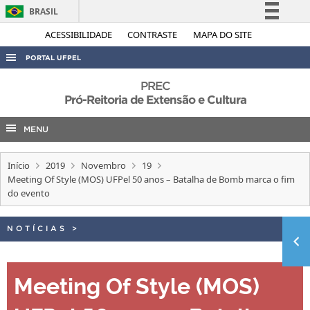
BRASIL
Simplifique!
ACESSIBILIDADE
CONTRASTE
MAPA DO SITE
Comunica BR
PORTAL UFPEL
Participe
ACESSO À INFORMAÇÃO
PREC
Acesso à informação
Pró-Reitoria de Extensão e Cultura
AUDITORIA
Legislação
MENU
COBALTO
Canais
CONCURSOS
Início
2019
Novembro
19
EDITAIS
Meeting Of Style (MOS) UFPel 50 anos – Batalha de Bomb marca o fim
do evento
INTERNACIONAL
OUVIDORIA
NOTÍCIAS
>
PORTARIAS
TELEFONES
Meeting Of Style (MOS)