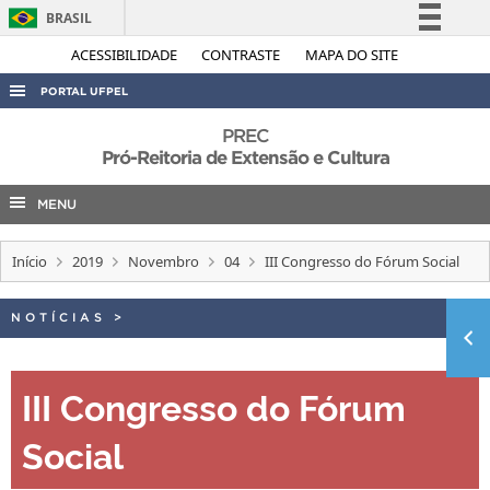
BRASIL
Simplifique!
ACESSIBILIDADE
CONTRASTE
MAPA DO SITE
Comunica BR
PORTAL UFPEL
Participe
ACESSO À INFORMAÇÃO
PREC
Acesso à informação
Pró-Reitoria de Extensão e Cultura
AUDITORIA
Legislação
MENU
COBALTO
Canais
CONCURSOS
Início
2019
Novembro
04
III Congresso do Fórum Social
EDITAIS
INTERNACIONAL
NOTÍCIAS
>
OUVIDORIA
III Congresso do Fórum
PORTARIAS
TELEFONES
Social