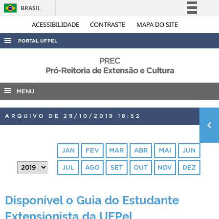
BRASIL
Simplifique!
ACESSIBILIDADE
CONTRASTE
MAPA DO SITE
Comunica BR
PORTAL UFPEL
Participe
ACESSO À INFORMAÇÃO
PREC
Acesso à informação
Pró-Reitoria de Extensão e Cultura
AUDITORIA
Legislação
MENU
COBALTO
Canais
CONCURSOS
ARQUIVO DE 29/10/2019 18:52
EDITAIS
INTERNACIONAL
JAN
FEV
MAR
ABR
MAI
JUN
OUVIDORIA
JUL
AGO
SET
OUT
NOV
DEZ
PORTARIAS
TELEFONES
Disponível o Guia do Estudante
Extensionista da UFPel