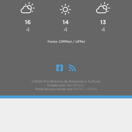
16
14
13
4
4
4
Fonte: CPPMet / UFPel
©2026 Pró-Reitoria de Extensão e Cultura.
Criado com
WordPress
.
Tema desenvolvido por
SGTIC / UFPel
.