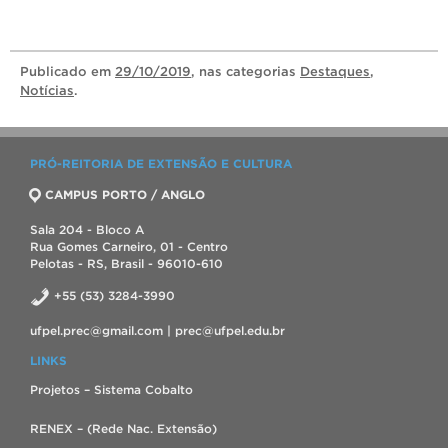
Publicado
em
29/10/2019
, nas categorias
Destaques
,
Notícias
.
PRÓ-REITORIA DE EXTENSÃO E CULTURA
CAMPUS PORTO / ANGLO
Sala 204 - Bloco A
Rua Gomes Carneiro, 01 - Centro
Pelotas - RS, Brasil - 96010-610
+55 (53) 3284-3990
ufpel.prec@gmail.com | prec@ufpel.edu.br
LINKS
Projetos – Sistema Cobalto
RENEX – (Rede Nac. Extensão)