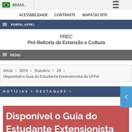
BRASIL
Simplifique!
ACESSIBILIDADE
CONTRASTE
MAPA DO SITE
Comunica BR
PORTAL UFPEL
Participe
ACESSO À INFORMAÇÃO
PREC
Acesso à informação
Pró-Reitoria de Extensão e Cultura
AUDITORIA
Legislação
MENU
COBALTO
Canais
CONCURSOS
Início
2019
Outubro
29
EDITAIS
Disponível o Guia do Estudante Extensionista da UFPel
INTERNACIONAL
NOTÍCIAS
>
DESTAQUES
>
OUVIDORIA
PORTARIAS
Disponível o Guia do
TELEFONES
Estudante Extensionista