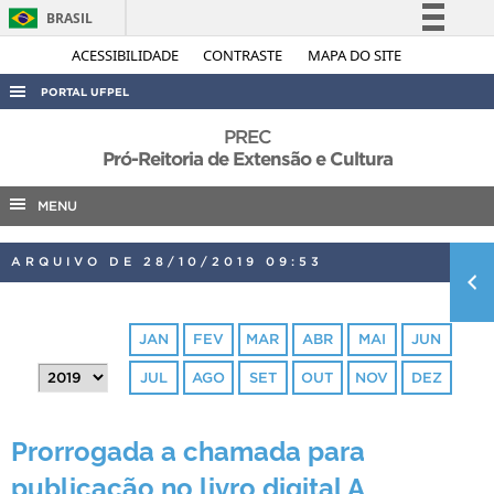
BRASIL
Simplifique!
ACESSIBILIDADE
CONTRASTE
MAPA DO SITE
Comunica BR
PORTAL UFPEL
Participe
ACESSO À INFORMAÇÃO
PREC
Acesso à informação
Pró-Reitoria de Extensão e Cultura
AUDITORIA
Legislação
MENU
COBALTO
Canais
CONCURSOS
ARQUIVO DE 28/10/2019 09:53
EDITAIS
INTERNACIONAL
JAN
FEV
MAR
ABR
MAI
JUN
OUVIDORIA
JUL
AGO
SET
OUT
NOV
DEZ
PORTARIAS
TELEFONES
Prorrogada a chamada para
publicação no livro digital A