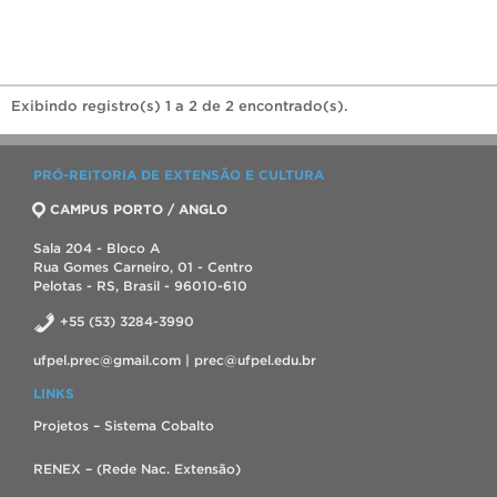
Exibindo registro(s) 1 a 2 de 2 encontrado(s).
PRÓ-REITORIA DE EXTENSÃO E CULTURA
CAMPUS PORTO / ANGLO
Sala 204 - Bloco A
Rua Gomes Carneiro, 01 - Centro
Pelotas - RS, Brasil - 96010-610
+55 (53) 3284-3990
ufpel.prec@gmail.com | prec@ufpel.edu.br
LINKS
Projetos – Sistema Cobalto
RENEX – (Rede Nac. Extensão)