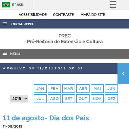
BRASIL
Simplifique!
ACESSIBILIDADE
CONTRASTE
MAPA DO SITE
Comunica BR
PORTAL UFPEL
Participe
ACESSO À INFORMAÇÃO
PREC
Acesso à informação
Pró-Reitoria de Extensão e Cultura
AUDITORIA
Legislação
MENU
COBALTO
Canais
CONCURSOS
ARQUIVO DE 11/08/2019 00:01
EDITAIS
INTERNACIONAL
JAN
FEV
MAR
ABR
MAI
JUN
OUVIDORIA
JUL
AGO
SET
OUT
NOV
DEZ
PORTARIAS
TELEFONES
11 de agosto- Dia dos Pais
11/08/2019