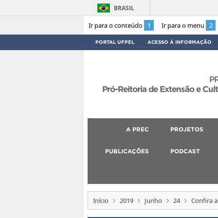
BRASIL
Ir para o conteúdo
1
Ir para o menu
2
PORTAL UFPEL
ACESSO À INFORMAÇÃO
P
Pró-Reitoria de Extensão e Cul
A PREC
PROJETOS
PUBLICAÇÕES
PODCAST
Início
2019
Junho
24
Confira 