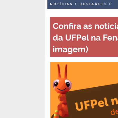
NOTÍCIAS
>
DESTAQUES
>
Confira as notí
da UFPel na Fen
imagem)