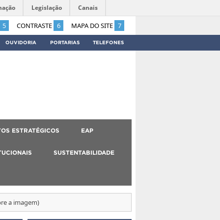
mação
Legislação
Canais
5
CONTRASTE
6
MAPA DO SITE
7
OUVIDORIA
PORTARIAS
TELEFONES
OS ESTRATÉGICOS
EAP
TUCIONAIS
SUSTENTABILIDADE
bre a imagem)