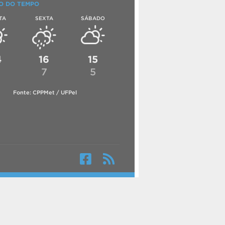
O DO TEMPO
TA
SEXTA
SÁBADO
4
16
15
6
7
5
Fonte: CPPMet / UFPel