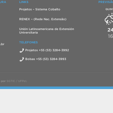
TURA
LINKS
PREVISÃ
Projetos – Sistema Cobalto
QUIN
RENEX – (Rede Nac. Extensão)
2
Unión Latinoamericana de Extensión
Universitaria
1
TELEFONES
.br
Projetos +55 (53) 3284-3992
Bolsas +55 (53) 3284-3993
o por
SGTIC / UFPel
.