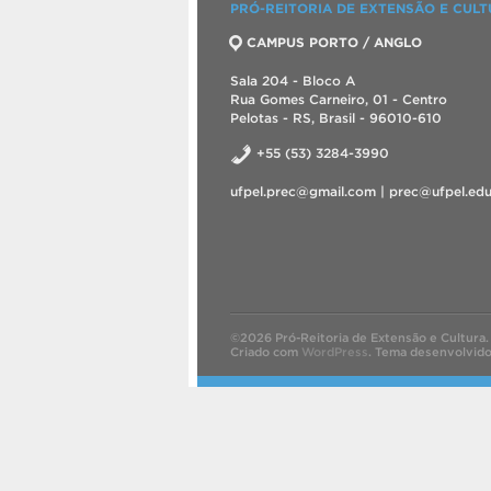
PRÓ-REITORIA DE EXTENSÃO E CUL
CAMPUS PORTO / ANGLO
Sala 204 - Bloco A
Rua Gomes Carneiro, 01 - Centro
Pelotas - RS, Brasil - 96010-610
+55 (53) 3284-3990
ufpel.prec@gmail.com | prec@ufpel.edu
©2026 Pró-Reitoria de Extensão e Cultura.
Criado com
WordPress
.
Tema desenvolvid