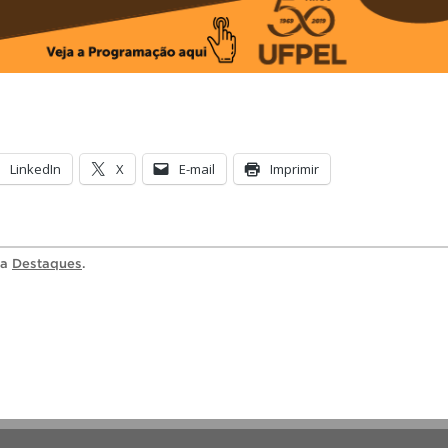
LinkedIn
X
E-mail
Imprimir
ia
Destaques
.