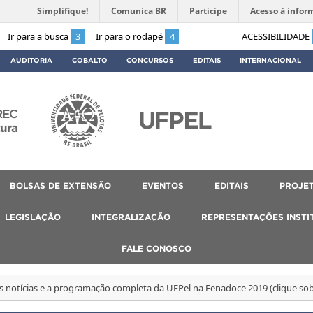
Simplifique!
Comunica BR
Participe
Acesso à infor
Ir para a busca
3
Ir para o rodapé
4
ACESSIBILIDADE
AUDITORIA
COBALTO
CONCURSOS
EDITAIS
INTERNACIONAL
REC
tura
BOLSAS DE EXTENSÃO
EVENTOS
EDITAIS
PROJET
LEGISLAÇÃO
INTEGRALIZAÇÃO
REPRESENTAÇÕES INSTI
FALE CONOSCO
as notícias e a programação completa da UFPel na Fenadoce 2019 (clique so