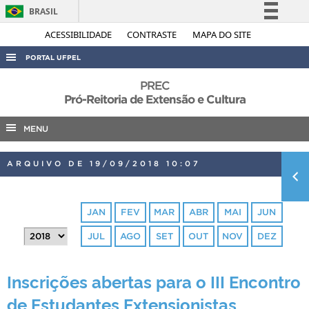
BRASIL
Simplifique!
ACESSIBILIDADE
CONTRASTE
MAPA DO SITE
Comunica BR
PORTAL UFPEL
Participe
ACESSO À INFORMAÇÃO
PREC
Acesso à informação
Pró-Reitoria de Extensão e Cultura
AUDITORIA
Legislação
MENU
COBALTO
Canais
CONCURSOS
ARQUIVO DE 19/09/2018 10:07
EDITAIS
INTERNACIONAL
JAN
FEV
MAR
ABR
MAI
JUN
OUVIDORIA
JUL
AGO
SET
OUT
NOV
DEZ
PORTARIAS
TELEFONES
Inscrições abertas para o III Encontro
de Estudantes Extensionistas