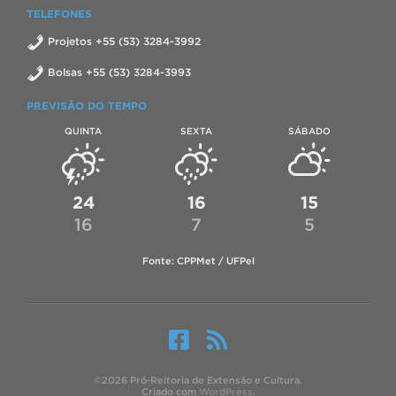
TELEFONES
Projetos +55 (53) 3284-3992
Bolsas +55 (53) 3284-3993
PREVISÃO DO TEMPO
QUINTA
SEXTA
SÁBADO
24
16
15
16
7
5
Fonte: CPPMet / UFPel
©2026 Pró-Reitoria de Extensão e Cultura.
Criado com
WordPress
.