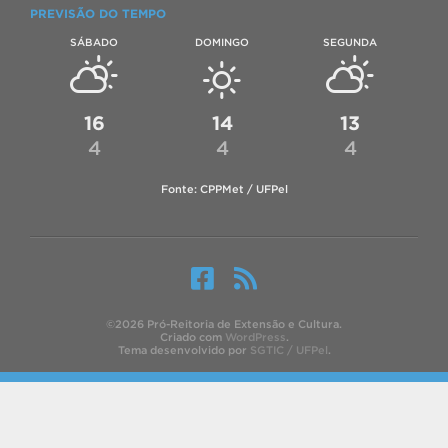
PREVISÃO DO TEMPO
SÁBADO
DOMINGO
SEGUNDA
16
14
13
4
4
4
Fonte: CPPMet / UFPel
©2026 Pró-Reitoria de Extensão e Cultura.
Criado com
WordPress
.
Tema desenvolvido por
SGTIC / UFPel
.