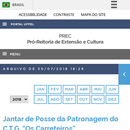
BRASIL
Simplifique!
ACESSIBILIDADE
CONTRASTE
MAPA DO SITE
Comunica BR
PORTAL UFPEL
Participe
ACESSO À INFORMAÇÃO
PREC
Acesso à informação
Pró-Reitoria de Extensão e Cultura
AUDITORIA
Legislação
MENU
COBALTO
Canais
CONCURSOS
ARQUIVO DE 30/07/2018 18:29
EDITAIS
INTERNACIONAL
JAN
FEV
MAR
ABR
MAI
JUN
OUVIDORIA
JUL
AGO
SET
OUT
NOV
DEZ
PORTARIAS
TELEFONES
Jantar de Posse da Patronagem do
C.T.G. “Os Carreteiros”