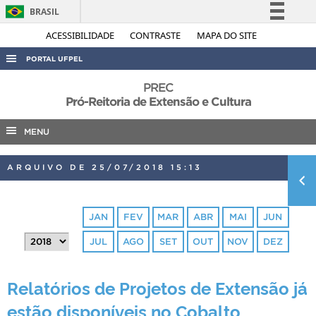
BRASIL
Simplifique!
ACESSIBILIDADE
CONTRASTE
MAPA DO SITE
Comunica BR
PORTAL UFPEL
Participe
ACESSO À INFORMAÇÃO
PREC
Acesso à informação
Pró-Reitoria de Extensão e Cultura
AUDITORIA
Legislação
MENU
COBALTO
Canais
CONCURSOS
ARQUIVO DE 25/07/2018 15:13
EDITAIS
INTERNACIONAL
JAN
FEV
MAR
ABR
MAI
JUN
OUVIDORIA
JUL
AGO
SET
OUT
NOV
DEZ
PORTARIAS
TELEFONES
Relatórios de Projetos de Extensão já
estão disponíveis no Cobalto