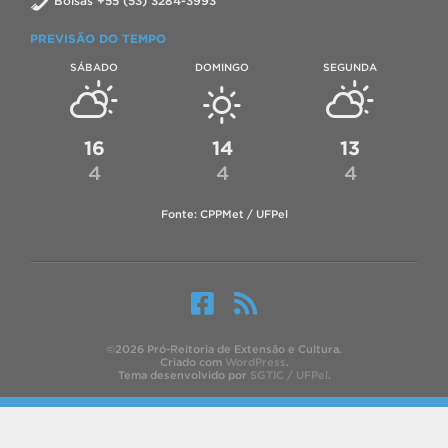
Bolsas +55 (53) 3284-3993
PREVISÃO DO TEMPO
SÁBADO
DOMINGO
SEGUNDA
16
14
13
4
4
4
Fonte: CPPMet / UFPel
©2026 Pró-Reitoria de Extensão e Cultura.
Criado com
WordPress
.
Tema desenvolvido por
SGTIC / UFPel
.