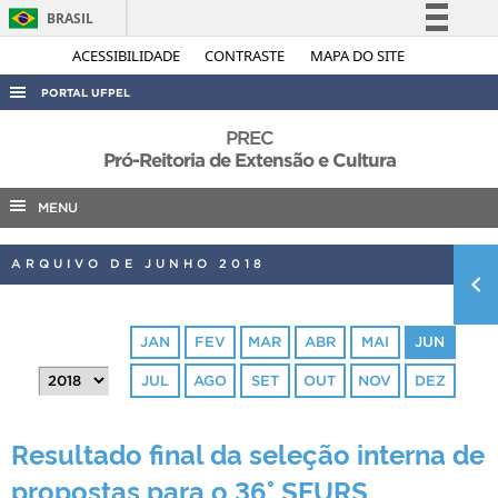
BRASIL
Simplifique!
ACESSIBILIDADE
CONTRASTE
MAPA DO SITE
Comunica BR
PORTAL UFPEL
Participe
ACESSO À INFORMAÇÃO
PREC
Acesso à informação
Pró-Reitoria de Extensão e Cultura
AUDITORIA
Legislação
MENU
COBALTO
Canais
CONCURSOS
ARQUIVO DE JUNHO 2018
EDITAIS
INTERNACIONAL
JAN
FEV
MAR
ABR
MAI
JUN
OUVIDORIA
JUL
AGO
SET
OUT
NOV
DEZ
PORTARIAS
TELEFONES
Resultado final da seleção interna de
propostas para o 36° SEURS