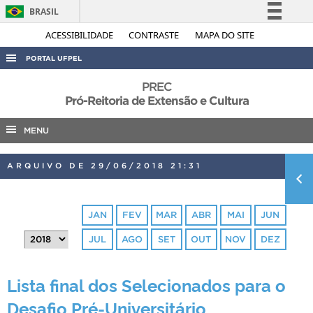
BRASIL
Simplifique!
ACESSIBILIDADE
CONTRASTE
MAPA DO SITE
Comunica BR
PORTAL UFPEL
Participe
ACESSO À INFORMAÇÃO
PREC
Acesso à informação
Pró-Reitoria de Extensão e Cultura
AUDITORIA
Legislação
MENU
COBALTO
Canais
CONCURSOS
ARQUIVO DE 29/06/2018 21:31
EDITAIS
INTERNACIONAL
JAN
FEV
MAR
ABR
MAI
JUN
OUVIDORIA
JUL
AGO
SET
OUT
NOV
DEZ
PORTARIAS
TELEFONES
Lista final dos Selecionados para o
Desafio Pré-Universitário