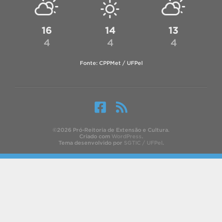
16
14
13
4
4
4
Fonte: CPPMet / UFPel
©2026 Pró-Reitoria de Extensão e Cultura.
Criado com
WordPress
.
Tema desenvolvido por
SGTIC / UFPel
.