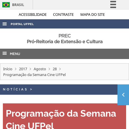
BRASIL
Simplifique!
ACESSIBILIDADE
CONTRASTE
MAPA DO SITE
Comunica BR
PORTAL UFPEL
Participe
ACESSO À INFORMAÇÃO
PREC
Acesso à informação
Pró-Reitoria de Extensão e Cultura
AUDITORIA
Legislação
MENU
COBALTO
Canais
CONCURSOS
Início
2017
Agosto
28
EDITAIS
Programação da Semana Cine UFPel
INTERNACIONAL
NOTÍCIAS
>
OUVIDORIA
PORTARIAS
Programação da Semana
TELEFONES
Cine UFPel