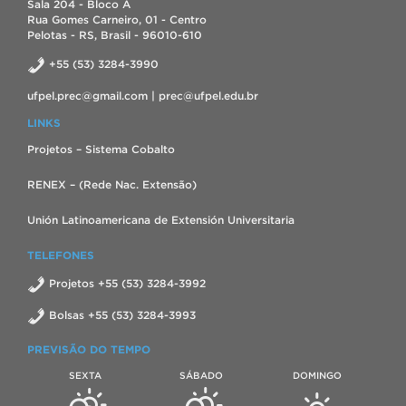
Sala 204 - Bloco A
Rua Gomes Carneiro, 01 - Centro
Pelotas - RS, Brasil - 96010-610
+55 (53) 3284-3990
ufpel.prec@gmail.com | prec@ufpel.edu.br
LINKS
Projetos – Sistema Cobalto
RENEX – (Rede Nac. Extensão)
Unión Latinoamericana de Extensión Universitaria
TELEFONES
Projetos +55 (53) 3284-3992
Bolsas +55 (53) 3284-3993
PREVISÃO DO TEMPO
SEXTA
SÁBADO
DOMINGO