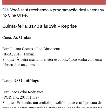
Olá! Você está recebendo a programação desta semana
no Cine UFPel.
Quinta-feira,
31/08
às
19h
– Reprise
As Ondas
Curta:
Dir.: Juliano Gomes e Léo Bittencourt
(BRA, 2016, 13min)
Sinopse: À beira-mar, um refletor estroboscópico sonha com uma
fábrica de manequins.
O Ornitólogo
Longa:
Dir.: João Pedro Rodrigues
(POR, Fic, 2017, 1h58)
Sinopse: Fernando, um ornitólogo solitário, que está à procura de
cegonhas negras ameaçadas à extinção ao longo de um remoto rio