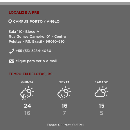
LOCALIZE A PRE
CAMPUS PORTO / ANGLO
Sala 110- Bloco A
Rua Gomes Carneiro, 01 - Centro
Pelotas - RS, Brasil - 96010-610
+55 (53) 3284-4060
clique para ver o e-mail
TEMPO EM PELOTAS, RS
QUINTA
SEXTA
SÁBADO
24
16
15
16
7
5
Fonte: CPPMet / UFPel