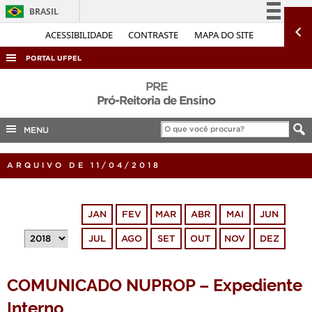
BRASIL
Simplifique!
ACESSIBILIDADE
CONTRASTE
MAPA DO SITE
Comunica BR
PORTAL UFPEL
Participe
ACESSO À INFORMAÇÃO
PRE
Acesso à informação
Pró-Reitoria de Ensino
AUDITORIA
Legislação
MENU
COBALTO
Canais
CONCURSOS
ARQUIVO DE 11/04/2018
EDITAIS
INTERNACIONAL
JAN
FEV
MAR
ABR
MAI
JUN
OUVIDORIA
JUL
AGO
SET
OUT
NOV
DEZ
PORTARIAS
TELEFONES
COMUNICADO NUPROP – Expediente
Interno