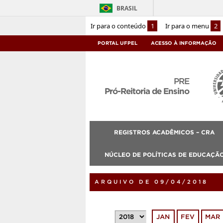
BRASIL
Ir para o conteúdo
1
Ir para o menu
2
PORTAL UFPEL
ACESSO À INFORMAÇÃO
PRE
Pró-Reitoria de Ensino
REGISTROS ACADÊMICOS – CRA
NÚCLEO DE POLÍTICAS DE EDUCAÇÃO
ARQUIVO DE 09/04/2018
JAN
FEV
MAR