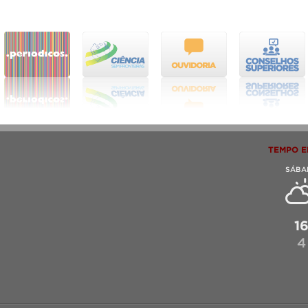
TEMPO E
SÁBA
1
4