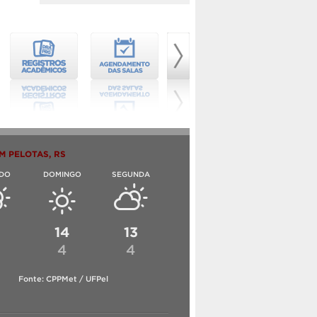
M PELOTAS, RS
DO
DOMINGO
SEGUNDA
6
14
13
4
4
Fonte: CPPMet / UFPel