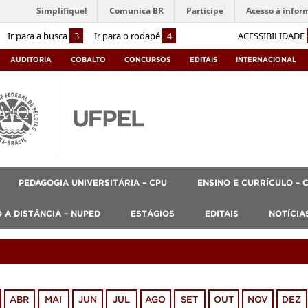
Simplifique!
Comunica BR
Participe
Acesso à infor
Ir para a busca
3
Ir para o rodapé
4
ACESSIBILIDADE
AUDITORIA
COBALTO
CONCURSOS
EDITAIS
INTERNACIONAL
PEDAGOGIA UNIVERSITÁRIA – CPU
ENSINO E CURRÍCULO – 
 A DISTÂNCIA – NUPED
ESTÁGIOS
EDITAIS
NOTÍCIA
ABR
MAI
JUN
JUL
AGO
SET
OUT
NOV
DEZ