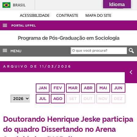
Idioma
BRASIL
Simplifique!
ACESSIBILIDADE
CONTRASTE
MAPA DO SITE
Comunica BR
PORTAL UFPEL
Participe
ACESSO À INFORMAÇÃO
Programa de Pós-Graduação em Sociologia
Acesso à informação
AUDITORIA
MENU
Legislação
COBALTO
Canais
ARQUIVO DE 11/03/2026
CONCURSOS
EDITAIS
JAN
FEV
MAR
ABR
MAI
JUN
INTERNACIONAL
JUL
AGO
SET
OUT
NOV
DEZ
OUVIDORIA
PORTARIAS
Doutorando Henrique Jeske participa
TELEFONES
do quadro Dissertando no Arena