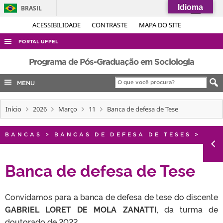
Idioma
BRASIL
Simplifique!
ACESSIBILIDADE
CONTRASTE
MAPA DO SITE
Comunica BR
PORTAL UFPEL
Participe
ACESSO À INFORMAÇÃO
Programa de Pós-Graduação em Sociologia
Acesso à informação
AUDITORIA
MENU
Legislação
COBALTO
Canais
Início
2026
Março
11
Banca de defesa de Tese
CONCURSOS
EDITAIS
BANCAS
>
BANCAS DE DEFESA DE TESES
>
INTERNACIONAL
OUVIDORIA
Banca de defesa de Tese
PORTARIAS
Convidamos para a banca de defesa de tese do discente
TELEFONES
GABRIEL LORET DE MOLA ZANATTI
, da turma de
doutorado de 2022.