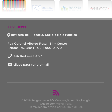
PPGS UFPEL
Instituto de Filosofia, Sociologia e Política
Rua Coronel Alberto Rosa, 154 – Centro
Pelotas-RS, Brasil - CEP: 96010-770
+55 (53) 3284 3197
clique para ver o e-mail
©2026 Programa de Pós-Graduação em Sociologia.
Criado com
WordPress
.
Tema desenvolvido por
SGTIC / UFPel
.