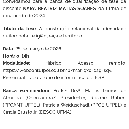
Convidamos para a banca de qualificação de tese da
discente
NARA BEATRIZ MATIAS SOARES
, da turma de
doutorado de 2024.
Título da Tese
: A construção relacional da identidade
quilombola: religião, raça e território
Data:
25 de março de 2026
Horário:
14h
Modalidade
: Híbrido. Acesso remoto:
https://webconf.ufpel.edu.br/b/mar-gxo-dsg-sqv.
Presencial: Laboratório de informática do IFISP.
Banca examinadora
: Profsª. Drsª.: Marilis Lemos de
Almeida (Orientadora/ Presidente), Rosane Rubert
(PPGANT UFPEL), Patrícia Weiduschadt (PPGE UFPEL) e
Cíndia Brustolin (DESOC UFMA).