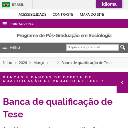
Idioma
BRASIL
Simplifique!
ACESSIBILIDADE
CONTRASTE
MAPA DO SITE
Comunica BR
PORTAL UFPEL
Participe
ACESSO À INFORMAÇÃO
Programa de Pós-Graduação em Sociologia
Acesso à informação
AUDITORIA
MENU
Legislação
COBALTO
Canais
Início
2026
Março
11
Banca de qualificação de Tese
CONCURSOS
EDITAIS
BANCAS
>
BANCAS DE DEFESA DE
QUALIFICAÇÃO DE PROJETO DE TESE
>
INTERNACIONAL
OUVIDORIA
Banca de qualificação de
PORTARIAS
Tese
TELEFONES