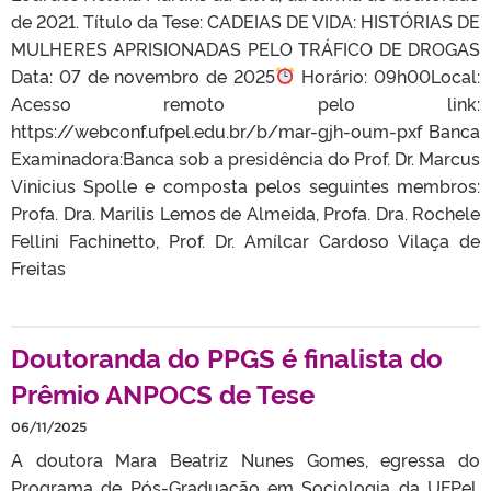
de 2021. Título da Tese: CADEIAS DE VIDA: HISTÓRIAS DE
MULHERES APRISIONADAS PELO TRÁFICO DE DROGAS
Data: 07 de novembro de 2025
Horário: 09h00Local:
Acesso remoto pelo link:
https://webconf.ufpel.edu.br/b/mar-gjh-oum-pxf ‍Banca
Examinadora:Banca sob a presidência do Prof. Dr. Marcus
Vinicius Spolle e composta pelos seguintes membros:
Profa. Dra. Marilis Lemos de Almeida, Profa. Dra. Rochele
Fellini Fachinetto, Prof. Dr. Amílcar Cardoso Vilaça de
Freitas
Doutoranda do PPGS é finalista do
Prêmio ANPOCS de Tese
06/11/2025
A doutora Mara Beatriz Nunes Gomes, egressa do
Programa de Pós-Graduação em Sociologia da UFPel,