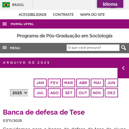
Idioma
BRASIL
Simplifique!
ACESSIBILIDADE
CONTRASTE
MAPA DO SITE
Comunica BR
PORTAL UFPEL
Participe
ACESSO À INFORMAÇÃO
Programa de Pós-Graduação em Sociologia
Acesso à informação
AUDITORIA
MENU
Legislação
COBALTO
Canais
ARQUIVO DE 2025
CONCURSOS
EDITAIS
JAN
FEV
MAR
ABR
MAI
JUN
INTERNACIONAL
JUL
AGO
SET
OUT
NOV
DEZ
OUVIDORIA
PORTARIAS
Banca de defesa de Tese
TELEFONES
07/11/2025
Convidamos para a banca de defesa de tese do aluno