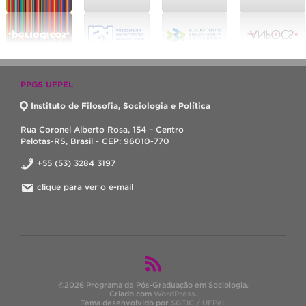
PPGS UFPEL
Instituto de Filosofia, Sociologia e Política
Rua Coronel Alberto Rosa, 154 – Centro
Pelotas-RS, Brasil - CEP: 96010-770
+55 (53) 3284 3197
clique para ver o e-mail
©2026 Programa de Pós-Graduação em Sociologia.
Criado com
WordPress
.
Tema desenvolvido por
SGTIC / UFPel
.