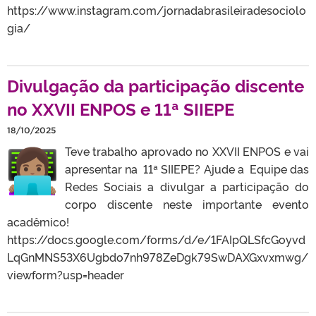
https://www.instagram.com/jornadabrasileiradesociolo
gia/
Divulgação da participação discente
no XXVII ENPOS e 11ª SIIEPE
18/10/2025
Teve trabalho aprovado no XXVII ENPOS e vai
apresentar na 11ª SIIEPE? Ajude a Equipe das
Redes Sociais a divulgar a participação do
corpo discente neste importante evento
acadêmico!
https://docs.google.com/forms/d/e/1FAIpQLSfcGoyvd
LqGnMNS53X6Ugbdo7nh978ZeDgk79SwDAXGxvxmwg/
viewform?usp=header