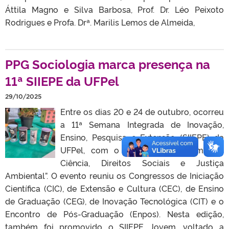
Áttila Magno e Silva Barbosa, Prof. Dr. Léo Peixoto
Rodrigues e Profa. Drª. Marilis Lemos de Almeida,
PPG Sociologia marca presença na
11ª SIIEPE da UFPel
29/10/2025
Entre os dias 20 e 24 de outubro, ocorreu
a 11ª Semana Integrada de Inovação,
Ensino, Pesquisa e Extensão (SIIEPE) da
UFPel, com o tema “UFPel Afirmativa:
Ciência, Direitos Sociais e Justiça
Ambiental”. O evento reuniu os Congressos de Iniciação
Científica (CIC), de Extensão e Cultura (CEC), de Ensino
de Graduação (CEG), de Inovação Tecnológica (CIT) e o
Encontro de Pós-Graduação (Enpos). Nesta edição,
também foi promovido o SIIEPE Jovem, voltado a