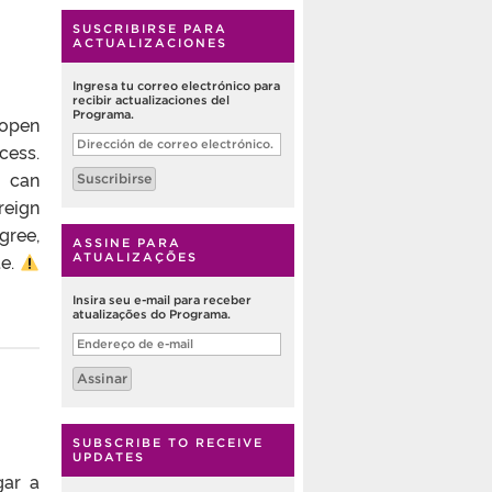
SUSCRIBIRSE PARA
ACTUALIZACIONES
Ingresa tu correo electrónico para
recibir actualizaciones del
Programa.
 open
Dirección
cess.
de
correo
o can
Suscribirse
electrónico.
reign
gree,
ASSINE PARA
te.
ATUALIZAÇÕES
Insira seu e-mail para receber
atualizações do Programa.
Endereço
de
e-
Assinar
mail
SUBSCRIBE TO RECEIVE
UPDATES
gar a