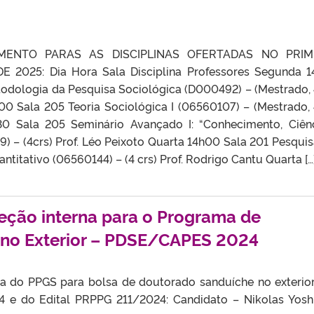
ENTO PARAS AS DISCIPLINAS OFERTADAS NO PRIM
 2025: Dia Hora Sala Disciplina Professores Segunda 
odologia da Pesquisa Sociológica (D000492) – (Mestrado, 
h00 Sala 205 Teoria Sociológica I (06560107) – (Mestrado, 
h30 Sala 205 Seminário Avançado I: “Conhecimento, Ciên
) – (4crs) Prof. Léo Peixoto Quarta 14h00 Sala 201 Pesqui
titativo (06560144) – (4 crs) Prof. Rodrigo Cantu Quarta […
leção interna para o Programa de
no Exterior – PDSE/CAPES 2024
na do PPGS para bolsa de doutorado sanduíche no exterior
 e do Edital PRPPG 211/2024: Candidato – Nikolas Yosh