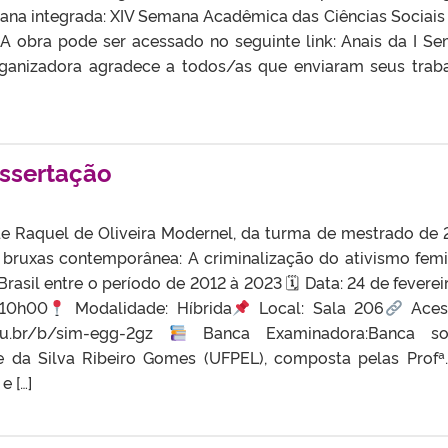
ana integrada: XIV Semana Acadêmica das Ciências Sociais e
. A obra pode ser acessado no seguinte link: Anais da I S
ganizadora agradece a todos/as que enviaram seus trab
issertação
de Raquel de Oliveira Modernel, da turma de mestrado de 
 bruxas contemporânea: A criminalização do ativismo femi
rasil entre o período de 2012 à 2023 🗓 Data: 24 de feverei
 10h00
Modalidade: Híbrida
Local: Sala 206
Aces
edu.br/b/sim-egg-2gz
Banca Examinadora:Banca s
ne da Silva Ribeiro Gomes (UFPEL), composta pelas Profª.
e […]