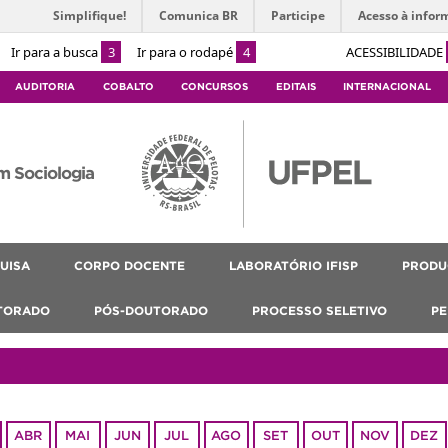
Simplifique!
Comunica BR
Participe
Acesso à infor
Ir para a busca
3
Ir para o rodapé
4
ACESSIBILIDADE
AUDITORIA
COBALTO
CONCURSOS
EDITAIS
INTERNACIONAL
m Sociologia
UISA
CORPO DOCENTE
LABORATÓRIO IFISP
PRODU
TORADO
PÓS-DOUTORADO
PROCESSO SELETIVO
PE
ABR
MAI
JUN
JUL
AGO
SET
OUT
NOV
DEZ