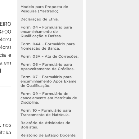
Modelo para Proposta de
Pesquisa (Mestrado).
Declaração de Etnia.
EIRO
Form. 04 – Formulário para
14h00
encaminhamento de
Qualificação e Defesa.
4crs)
Form. 04A – Formulário para
4crs)
Nomeação de Banca.
cia e
Form. 05A – Ata de Correções.
sa em
Form. 06 – Formulário para
Aproveitamento de Créditos.
]
Form. 07 – Formulário para
encaminhamento Após Exame
de Qualificação.
Form. 09 – Formulário de
cancelamento em Matrícula de
Disciplina.
Form. 10 – Formulário para
Trancamento de Matrícula.
Relatório de Atividades de
, nos
Bolsistas.
itaka
Relatório de Estágio Docente.