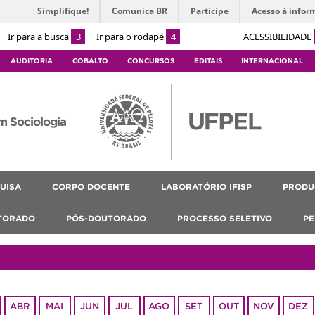
Simplifique!
Comunica BR
Participe
Acesso à infor
Ir para a busca
3
Ir para o rodapé
4
ACESSIBILIDADE
AUDITORIA
COBALTO
CONCURSOS
EDITAIS
INTERNACIONAL
m Sociologia
UISA
CORPO DOCENTE
LABORATÓRIO IFISP
PRODU
TORADO
PÓS-DOUTORADO
PROCESSO SELETIVO
PE
ABR
MAI
JUN
JUL
AGO
SET
OUT
NOV
DEZ