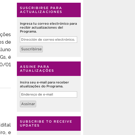
SUSCRIBIRSE PARA
ACTUALIZACIONES
Ingresa tu correo electrónico para
recibir actualizaciones del
Programa.
ições
Dirección
os de
de
correo
Aluno
Suscribirse
electrónico.
Gs, é
20/01
ASSINE PARA
ATUALIZAÇÕES
Insira seu e-mail para receber
atualizações do Programa.
Endereço
de
e-
Assinar
mail
SUBSCRIBE TO RECEIVE
dital
UPDATES
ro, e