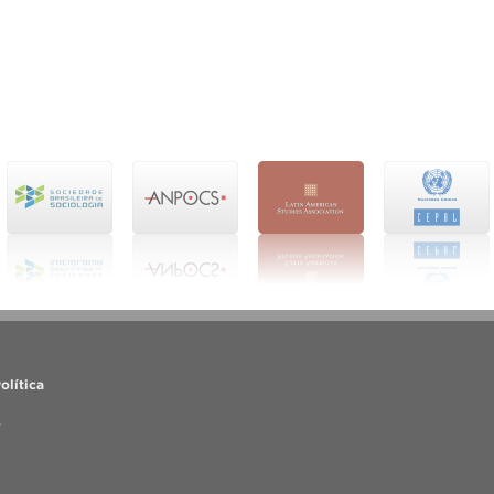
olítica
o