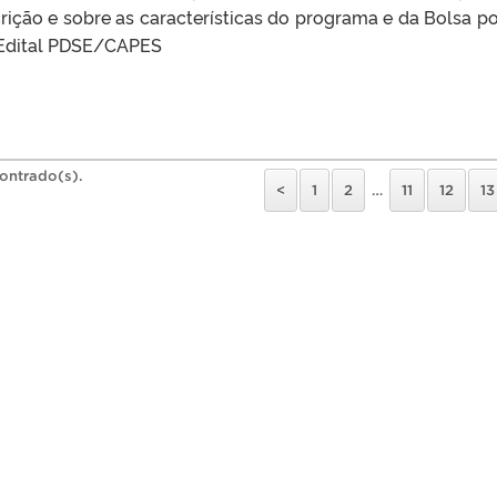
crição e sobre as características do programa e da Bolsa 
. Edital PDSE/CAPES
contrado(s).
<
1
2
…
11
12
13